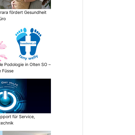
rara fördert Gesundheit
üro
le Podologie in Olten SO –
e Füsse
pport für Service,
technik