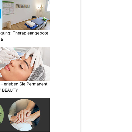
gung: Therapieangebote
pa
t – erleben Sie Permanent
Y BEAUTY