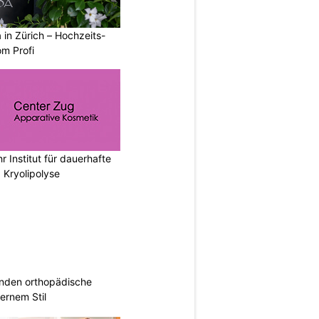
a in Zürich – Hochzeits-
om Profi
r Institut für dauerhafte
 Kryolipolyse
inden orthopädische
rnem Stil