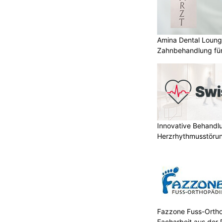
Amina Dental Loung
Zahnbehandlung für
Innovative Behandl
Herzrhythmusstörun
Fazzone Fuss-Ortho
Facharbeit aus der 