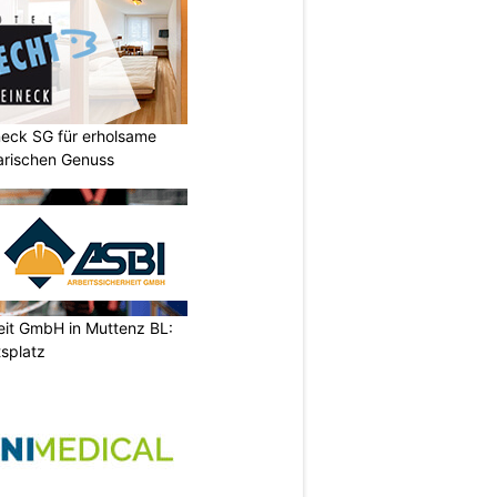
neck SG für erholsame
arischen Genuss
eit GmbH in Muttenz BL:
tsplatz