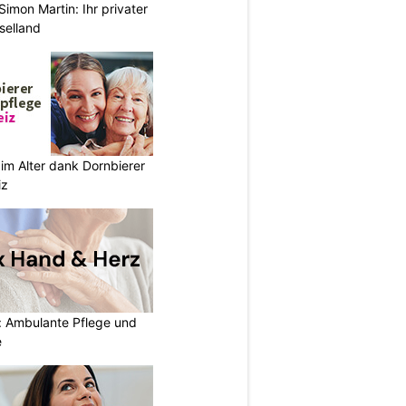
imon Martin: Ihr privater
selland
im Alter dank Dornbierer
iz
: Ambulante Pflege und
e