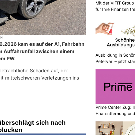
Mit der VIFIT Grou
für Ihre Finanzen tr
ON
6.2026 kam es auf der A1, Fahrbahn
m Auffahrunfall zwischen einem
Ausbildung in Schön
em PW.
Petervari – jetzt sta
eträchtliche Schäden auf, der
t mittelschweren Verletzungen ins
Prime Center Zug: Ih
Haarentfernung und
überschlägt sich nach
nblöcken