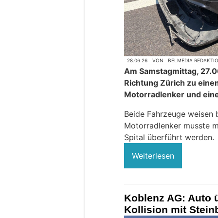
28.06.26
VON
BELMEDIA REDAKTI
Am Samstagmittag, 27.0
Richtung Zürich zu eine
Motorradlenker und ein
Beide Fahrzeuge weisen b
Motorradlenker musste mi
Spital überführt werden.
Weiterlesen
Koblenz AG: Auto 
Kollision mit Stei