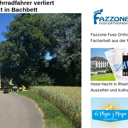
rradfahrer verliert
t in Bachbett
Fazzone Fuss-Ortho
Facharbeit aus der 
Hotel Hecht in Rhei
Auszeiten und kulin