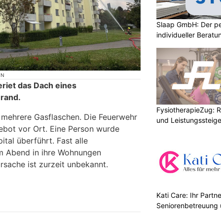
Slaap GmbH: Der pe
individueller Beratu
ON
riet das Dach eines
Brand.
FysiotherapieZug: Re
n mehrere Gasflaschen. Die Feuerwehr
und Leistungssteige
ebot vor Ort. Eine Person wurde
ital überführt. Fast alle
 Abend in ihre Wohnungen
rsache ist zurzeit unbekannt.
Kati Care: Ihr Partne
Seniorenbetreuung 