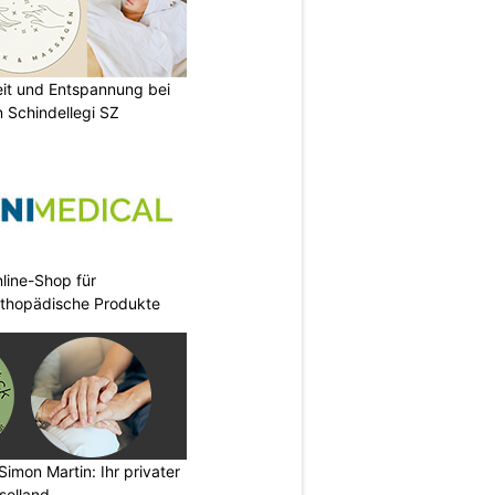
eit und Entspannung bei
 Schindellegi SZ
nline-Shop für
rthopädische Produkte
imon Martin: Ihr privater
selland