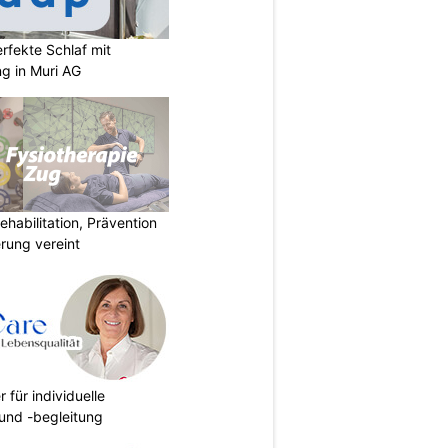
rfekte Schlaf mit
ng in Muri AG
habilitation, Prävention
rung vereint
r für individuelle
und -begleitung