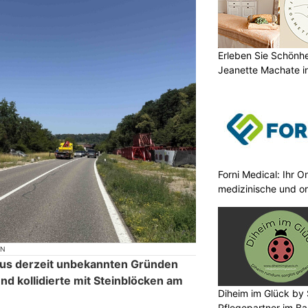
Erleben Sie Schönh
Jeanette Machate in
Forni Medical: Ihr O
medizinische und o
ON
 aus derzeit unbekannten Gründen
nd kollidierte mit Steinblöcken am
Diheim im Glück by S
Pflegepartner im Ba