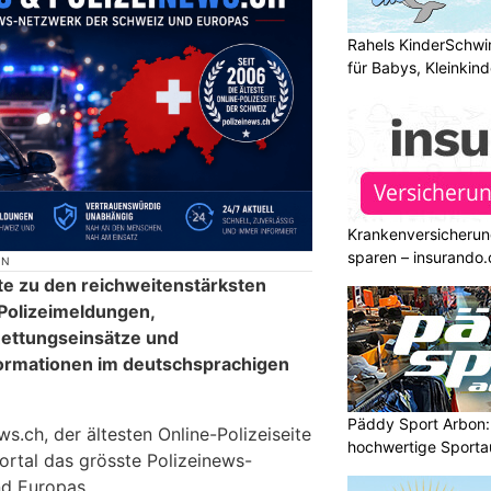
Rahels KinderSchw
für Babys, Kleinkin
Krankenversicherun
sparen – insurando.
ON
te zu den reichweitenstärksten
 Polizeimeldungen,
ettungseinsätze und
formationen im deutschsprachigen
Päddy Sport Arbon: 
.ch, der ältesten Online-Polizeiseite
hochwertige Sporta
ortal das grösste Polizeinews-
d Europas.