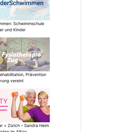
immen: Schwimmschule
der und Kinder
habilitation, Prävention
rung vereint
ar + Zürich – Sandra Heim
nden im Alltag