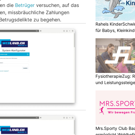
en die
Betrüger
versuchen, auf das
en, missbräuchliche Zahlungen
Betrugsdelikte zu begehen.
Rahels KinderSchw
für Babys, Kleinkin
FysiotherapieZug: Re
und Leistungssteige
Mrs.Sporty Club Ba
ermöglicht Wohlbefi