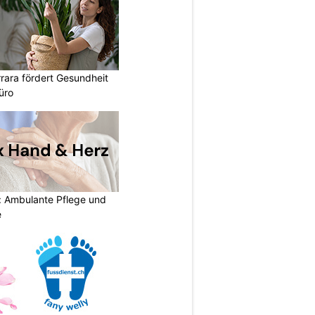
rara fördert Gesundheit
üro
: Ambulante Pflege und
e