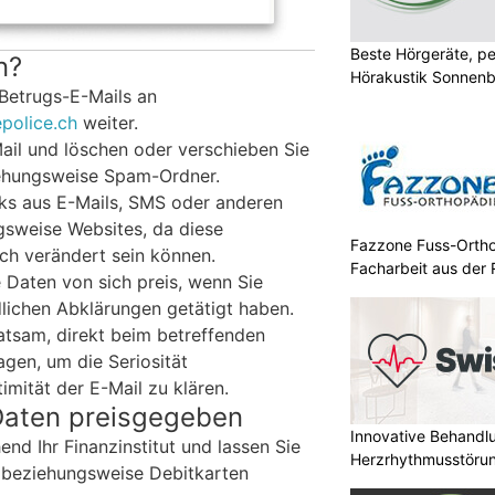
Beste Hörgeräte, pe
n?
Hörakustik Sonnenb
 Betrugs-E-Mails an
police.ch
weiter.
Mail und löschen oder verschieben Sie
iehungsweise Spam-Ordner.
nks aus E-Mails, SMS oder anderen
gsweise Websites, da diese
Fazzone Fuss-Ortho
sch verändert sein können.
Facharbeit aus der 
 Daten von sich preis, wenn Sie
lichen Abklärungen getätigt haben.
 ratsam, direkt beim betreffenden
agen, um die Seriosität
mität der E-Mail zu klären.
Daten preisgegeben
Innovative Behandl
nd Ihr Finanzinstitut und lassen Sie
Herzrhythmusstörun
- beziehungsweise Debitkarten