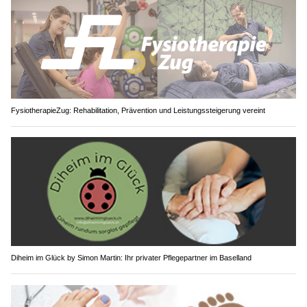
FysiotherapieZug: Rehabilitation, Prävention und Leistungssteigerung vereint
Diheim im Glück by Simon Martin: Ihr privater Pflegepartner im Baselland