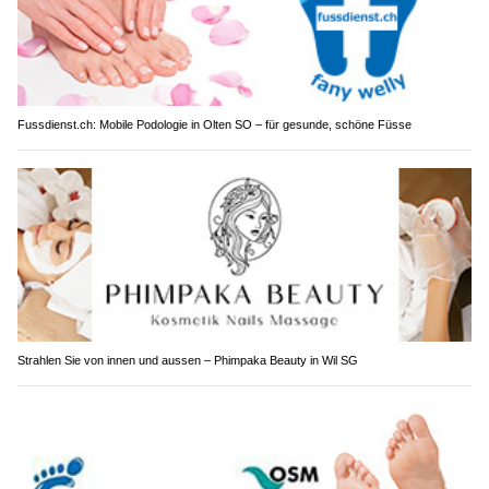
Fussdienst.ch: Mobile Podologie in Olten SO – für gesunde, schöne Füsse
Strahlen Sie von innen und aussen – Phimpaka Beauty in Wil SG