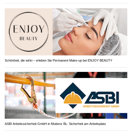
Schönheit, die wirkt – erleben Sie Permanent Make-up bei ENJOY BEAUTY
ASBI Arbeitssicherheit GmbH in Muttenz BL: Sicherheit am Arbeitsplatz