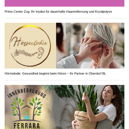
Prime Center Zug: Ihr Institut für dauerhafte Haarentfernung und Kryolipolyse
Hörmelodie: Gesundheit beginnt beim Hören – Ihr Partner in Oberdorf BL