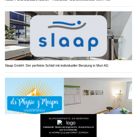
Slaap GmbH: Der perfekte Schlaf mit individueller Beratung in Muri AG
Gesund durch Bewegung: Therapieangebote bei dr’Physio z’Marpa