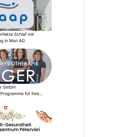
rfekte Schlaf mit
ng in Muri AG
er GmbH:
Programme für Ihre