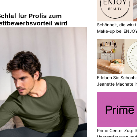
hlaf für Profis zum
ttbewerbsvorteil wird
Schönheit, die wirk
Make-up bei ENJO
Erleben Sie Schönh
Jeanette Machate in
Prime Center Zug: Ih
Haarentfernung und