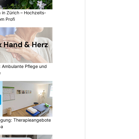
a in Zürich – Hochzeits-
om Profi
: Ambulante Pflege und
e
gung: Therapieangebote
pa