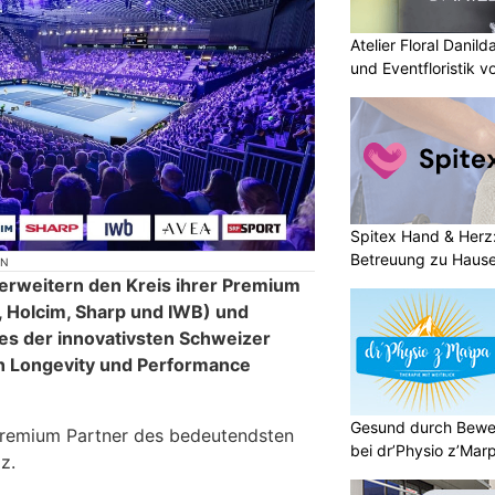
Atelier Floral Danild
und Eventfloristik v
Spitex Hand & Herz
Betreuung zu Haus
ON
 erweitern den Kreis ihrer Premium
, Holcim, Sharp und IWB) und
es der innovativsten Schweizer
 Longevity und Performance
Gesund durch Bewe
remium Partner des bedeutendsten
bei dr’Physio z’Mar
z.