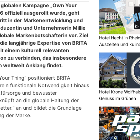
n globalen Kampagne „Own Your
6 offiziell ausgerollt wurde, geht
itt in der Markenentwicklung und
roduzentin und Unternehmerin Millie
lobale Markenbotschafterin vor. Ziel
Hotel Hecht in Rhei
, die langjährige Expertise von BRITA
Auszeiten und kulin
it einem kulturell relevanten
ion zu verbinden, das insbesondere
 weltweit Anklang findet.
ur Thing“ positioniert BRITA
rein funktionale Notwendigkeit hinaus
Hotel Krone Wolfha
stfürsorge und bewusster
Genuss im Grünen
 knüpft an die globale Haltung der
etter.“ an und bildet die Grundlage
ng der Marke.