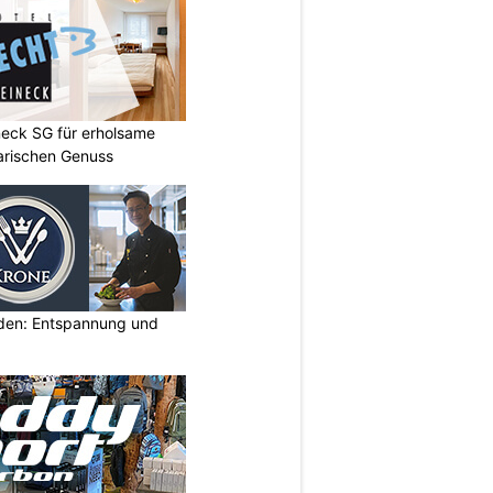
neck SG für erholsame
arischen Genuss
lden: Entspannung und