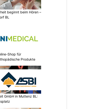
heit beginnt beim Hören –
orf BL
nline-Shop für
rthopädische Produkte
eit GmbH in Muttenz BL:
tsplatz