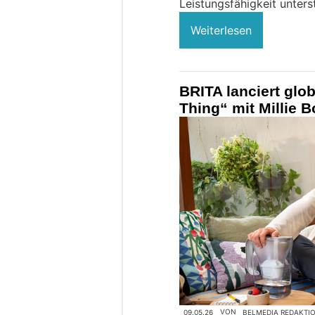
Leistungsfähigkeit unter
Weiterlesen
BRITA lanciert gl
Thing“ mit Millie 
09.05.26
VON
BELMEDIA REDAKTI