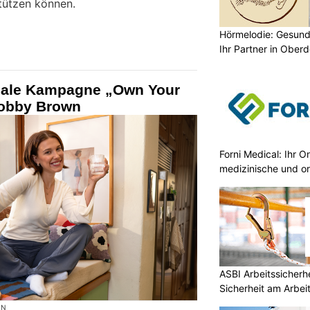
stützen können.
Hörmelodie: Gesund
Ihr Partner in Oberd
obale Kampagne „Own Your
Bobby Brown
Forni Medical: Ihr O
medizinische und o
ASBI Arbeitssicherh
Sicherheit am Arbei
ON