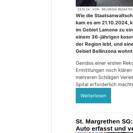
23.10.24
VON
BELMEDIA REDAKTI
Wie die Staatsanwaltscha
kam es am 21.10.2024, k
im Gebiet Lamone zu ei
einem 36-jährigen kosov
der Region lebt, und ei
Gebiet Bellinzona wohnt
Gemäss einer ersten Reko
Ermittlungen noch klären 
mehreren Schlägen Verlet
Spital erforderlich macht
Weiterlesen
St. Margrethen SG
Auto erfasst und ve