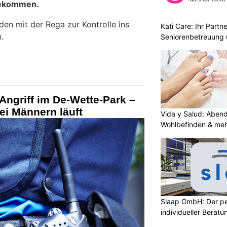
ekommen.
en mit der Rega zur Kontrolle ins
Kati Care: Ihr Partne
.
Seniorenbetreuung 
 Angriff im De-Wette-Park –
i Männern läuft
Vida y Salud: Aben
Wohlbefinden & me
Slaap GmbH: Der pe
individueller Beratu