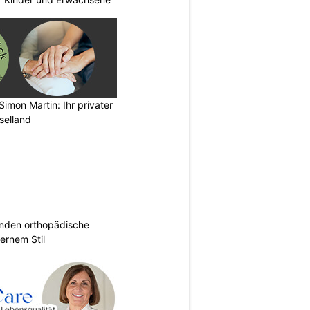
imon Martin: Ihr privater
selland
inden orthopädische
rnem Stil