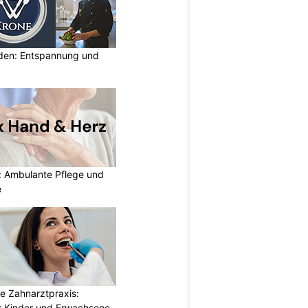
lden: Entspannung und
: Ambulante Pflege und
e
e Zahnarztpraxis:
 Kinder und Erwachsene