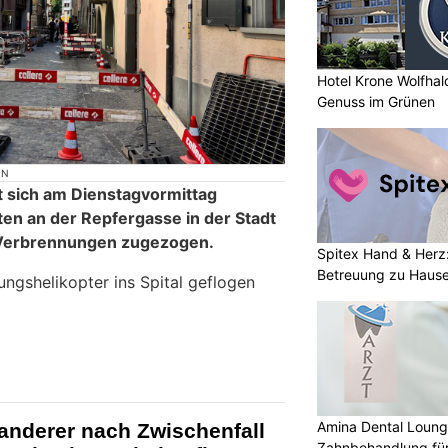
Hotel Krone Wolfha
Genuss im Grünen
ON
t sich am Dienstagvormittag
ten an der Repfergasse in der Stadt
Verbrennungen zugezogen.
Spitex Hand & Herz
Betreuung zu Haus
ungshelikopter ins Spital geflogen
Amina Dental Loung
anderer nach Zwischenfall
Zahnbehandlung für