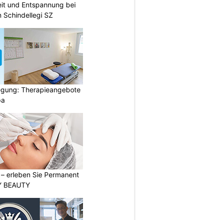
eit und Entspannung bei
 Schindellegi SZ
gung: Therapieangebote
pa
t – erleben Sie Permanent
Y BEAUTY