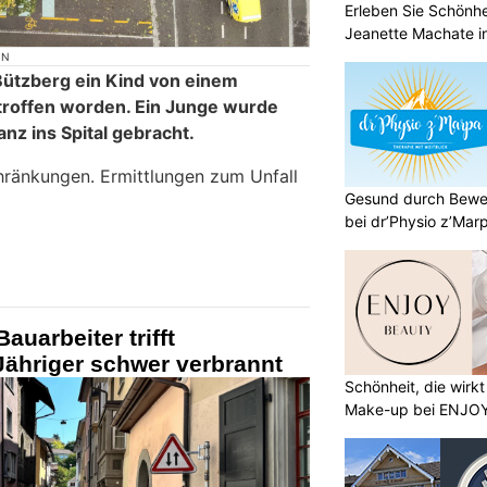
Erleben Sie Schönh
Jeanette Machate in
ON
Bützberg ein Kind von einem
roffen worden. Ein Junge wurde
anz ins Spital gebracht.
hränkungen. Ermittlungen zum Unfall
Gesund durch Bewe
bei dr’Physio z’Mar
uarbeiter trifft
Jähriger schwer verbrannt
Schönheit, die wirk
Make-up bei ENJO