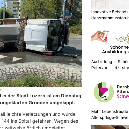
Innovative Behandl
Herzrhythmusstörun
Ausbildung in Schön
Petervari – jetzt sta
ON
 in der Stadt Luzern ist am Dienstag
 ungeklärten Gründen umgekippt.
Mehr Lebensfreude 
fall leichte Verletzungen und wurde
Alterspflege-Schwe
 144 ins Spital gefahren. Wegen des
r zeitweise örtlich umgeleitet