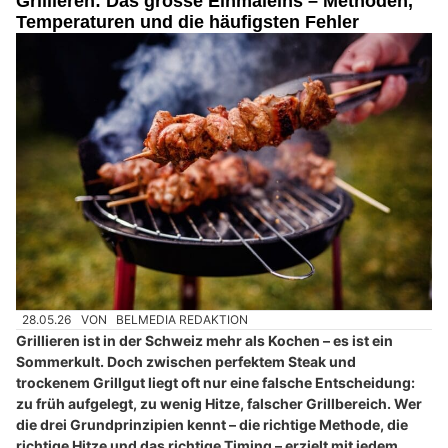
Grillieren: Das grosse Einmaleins – Methoden,
Temperaturen und die häufigsten Fehler
28.05.26
VON
BELMEDIA REDAKTION
Grillieren ist in der Schweiz mehr als Kochen – es ist ein
Sommerkult. Doch zwischen perfektem Steak und
trockenem Grillgut liegt oft nur eine falsche Entscheidung:
zu früh aufgelegt, zu wenig Hitze, falscher Grillbereich. Wer
die drei Grundprinzipien kennt – die richtige Methode, die
richtige Hitze und das richtige Timing – erzielt mit jedem