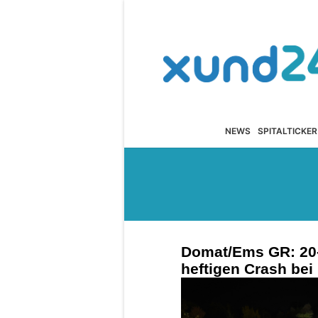
NEWS
SPITALTICKER
Domat/Ems GR: 20-
heftigen Crash be