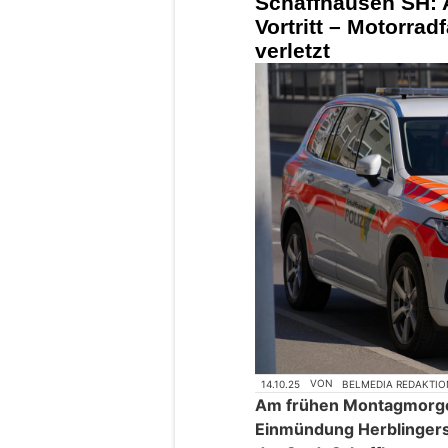
Schaffhausen SH: 
Vortritt – Motorradf
verletzt
14.10.25
VON
BELMEDIA REDAKTIO
Am frühen Montagmorgen
Einmündung Herblingers