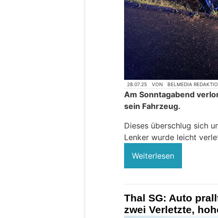
28.07.25
VON
BELMEDIA REDAKTI
Am Sonntagabend verlor 
sein Fahrzeug.
Dieses überschlug sich u
Lenker wurde leicht verl
Weiterlesen
Thal SG: Auto prallt
zwei Verletzte, h