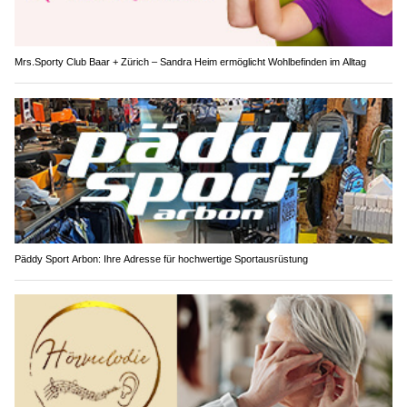
Mrs.Sporty Club Baar + Zürich – Sandra Heim ermöglicht Wohlbefinden im Alltag
Päddy Sport Arbon: Ihre Adresse für hochwertige Sportausrüstung