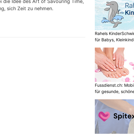
i die Idee des Art of Savouring Time,
g, sich Zeit zu nehmen.
Rahels KinderSchw
für Babys, Kleinkin
Fussdienst.ch: Mobi
für gesunde, schön