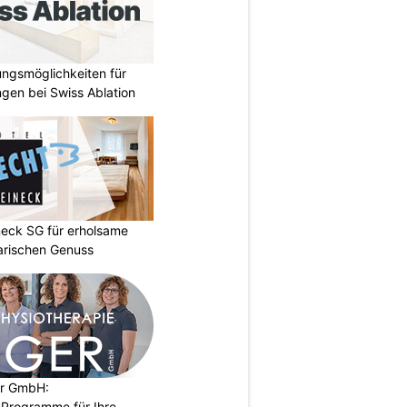
ungsmöglichkeiten für
gen bei Swiss Ablation
neck SG für erholsame
arischen Genuss
er GmbH:
Programme für Ihre