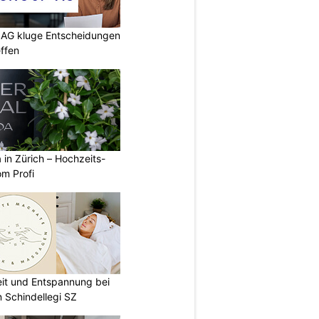
p AG kluge Entscheidungen
effen
a in Zürich – Hochzeits-
om Profi
eit und Entspannung bei
 Schindellegi SZ