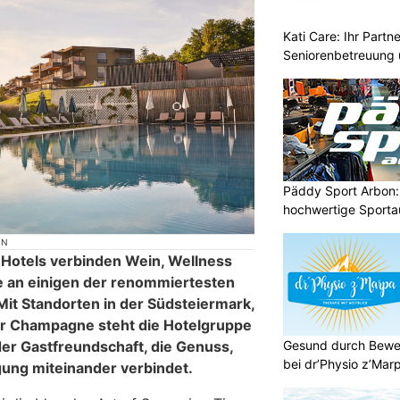
Kati Care: Ihr Partne
Seniorenbetreuung 
Päddy Sport Arbon: 
hochwertige Sporta
ON
Hotels verbinden Wein, Wellness
e an einigen der renommiertesten
it Standorten in der Südsteiermark,
er Champagne steht die Hotelgruppe
Gesund durch Bewe
er Gastfreundschaft, die Genuss,
bei dr’Physio z’Mar
ung miteinander verbindet.