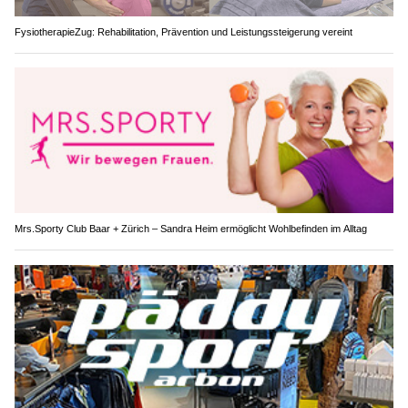
FysiotherapieZug: Rehabilitation, Prävention und Leistungssteigerung vereint
Mrs.Sporty Club Baar + Zürich – Sandra Heim ermöglicht Wohlbefinden im Alltag