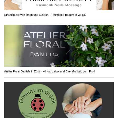
Strahlen Sie von innen und aussen – Phimpaka Beauty in Wil SG
Atelier Floral Danilda in Zürich – Hochzeits- und Eventfloristik vom Profi