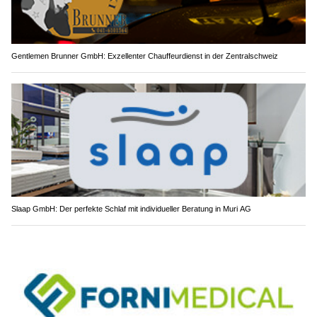
Gentlemen Brunner GmbH: Exzellenter Chauffeurdienst in der Zentralschweiz
Slaap GmbH: Der perfekte Schlaf mit individueller Beratung in Muri AG