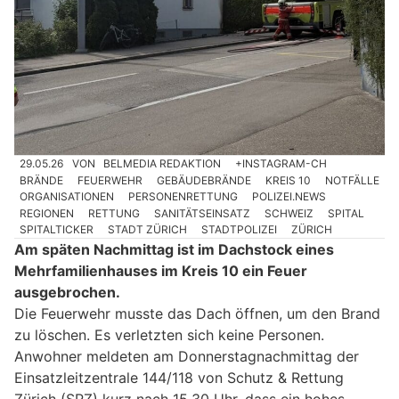
29.05.26
VON
BELMEDIA REDAKTION
+INSTAGRAM-CH
BRÄNDE
FEUERWEHR
GEBÄUDEBRÄNDE
KREIS 10
NOTFÄLLE
ORGANISATIONEN
PERSONENRETTUNG
POLIZEI.NEWS
REGIONEN
RETTUNG
SANITÄTSEINSATZ
SCHWEIZ
SPITAL
SPITALTICKER
STADT ZÜRICH
STADTPOLIZEI
ZÜRICH
Am späten Nachmittag ist im Dachstock eines
Mehrfamilienhauses im Kreis 10 ein Feuer
ausgebrochen.
Die Feuerwehr musste das Dach öffnen, um den Brand
zu löschen. Es verletzten sich keine Personen.
Anwohner meldeten am Donnerstagnachmittag der
Einsatzleitzentrale 144/118 von Schutz & Rettung