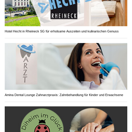
Hotel Hecht in Rheineck SG für erholsame Auszeiten und kulinarischen Genuss
Amina Dental Lounge Zahnarztpraxis: Zahnbehandlung für Kinder und Erwachsene