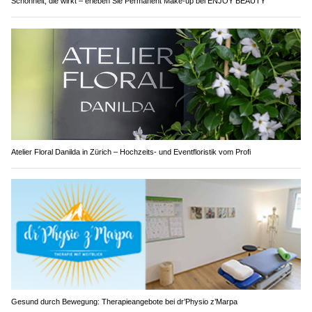
Schönheit, die wirkt – erleben Sie Permanent Make-up bei ENJOY BEAUTY
Atelier Floral Danilda in Zürich – Hochzeits- und Eventfloristik vom Profi
Gesund durch Bewegung: Therapieangebote bei dr’Physio z’Marpa