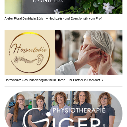
Atelier Floral Danilda in Zürich – Hochzeits- und Eventfloristik vom Profi
Hörmelodie: Gesundheit beginnt beim Hören – Ihr Partner in Oberdorf BL