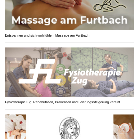
Entspannen und sich wohlfühlen: Massage am Furtbach
FysiotherapieZug: Rehabilitation, Prävention und Leistungssteigerung vereint