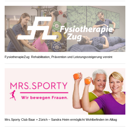
FysiotherapieZug: Rehabilitation, Prävention und Leistungssteigerung vereint
Mrs.Sporty Club Baar + Zürich – Sandra Heim ermöglicht Wohlbefinden im Alltag