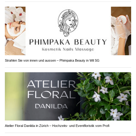
Strahlen Sie von innen und aussen – Phimpaka Beauty in Wil SG
Atelier Floral Danilda in Zürich – Hochzeits- und Eventfloristik vom Profi