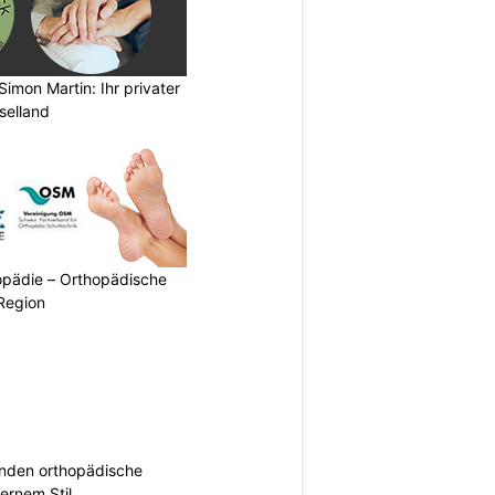
imon Martin: Ihr privater
selland
pädie – Orthopädische
Region
inden orthopädische
rnem Stil