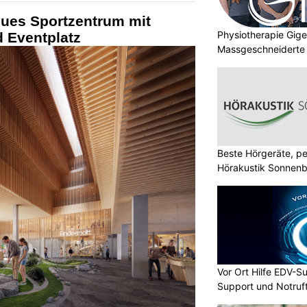
eues Sportzentrum mit
Physiotherapie Gig
d Eventplatz
Massgeschneiderte 
Gesundheit
Beste Hörgeräte, pe
Hörakustik Sonnenb
Vor Ort Hilfe EDV-Su
Support und Notruf