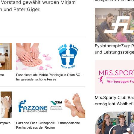
n Vorstand gewählt wurden Mirjam
n und Peter Giger.
FysiotherapieZug: Re
und Leistungssteige
ame
Fussdienst.ch: Mobile Podologie in Olten SO –
für gesunde, schöne Füsse
Mrs.Sporty Club Ba
ermöglicht Wohlbefi
himpaka
Fazzone Fuss-Orthopädie – Orthopädische
Facharbeit aus der Region