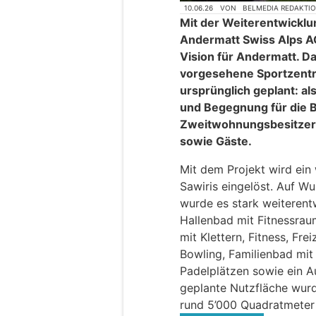
10.06.26
VON
BELMEDIA REDAKTI
Mit der Weiterentwicklu
Andermatt Swiss Alps AG
Vision für Andermatt. D
vorgesehene Sportzentru
ursprünglich geplant: als 
und Begegnung für die 
Zweitwohnungsbesitzer
sowie Gäste.
Mit dem Projekt wird ein
Sawiris eingelöst. Auf W
wurde es stark weiterentw
Hallenbad mit Fitnessra
mit Klettern, Fitness, Fre
Bowling, Familienbad mit
Padelplätzen sowie ein A
geplante Nutzfläche wurd
rund 5’000 Quadratmeter 