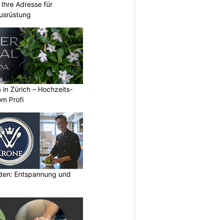
Ihre Adresse für
usrüstung
a in Zürich – Hochzeits-
om Profi
lden: Entspannung und