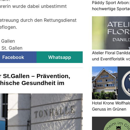
Päddy Sport Arbon: 
hrerin wurde dabei unbestimmt
hochwertige Sporta
etreuung durch den Rettungsdienst
eflogen.
 Gallen
 St. Gallen
Atelier Floral Danild
Facebook
Whatsapp
und Eventfloristik v
 St.Gallen – Prävention,
chische Gesundheit im
Hotel Krone Wolfha
Genuss im Grünen