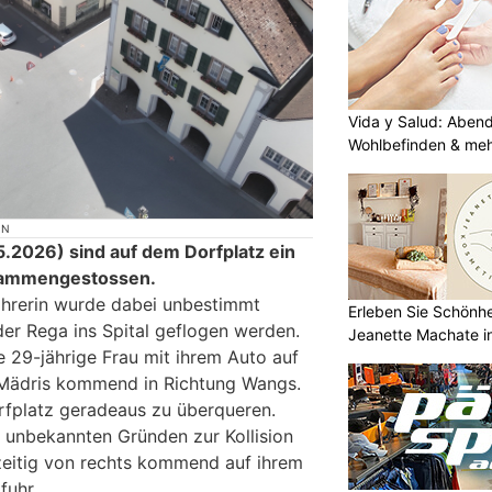
Vida y Salud: Aben
Wohlbefinden & me
ON
.2026) sind auf dem Dorfplatz ein
usammengestossen.
ahrerin wurde dabei unbestimmt
Erleben Sie Schönh
der Rega ins Spital geflogen werden.
Jeanette Machate in
e 29-jährige Frau mit ihrem Auto auf
 Mädris kommend in Richtung Wangs.
rfplatz geradeaus zu überqueren.
 unbekannten Gründen zur Kollision
hzeitig von rechts kommend auf ihrem
fuhr.