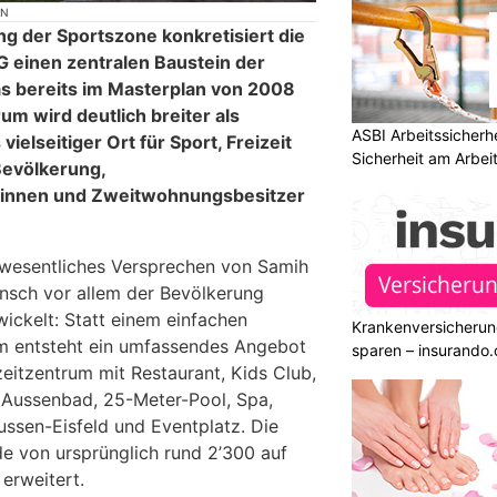
ON
ng der Sportszone konkretisiert die
 einen zentralen Baustein der
as bereits im Masterplan von 2008
m wird deutlich breiter als
ASBI Arbeitssicherh
vielseitiger Ort für Sport, Freizeit
Sicherheit am Arbei
Bevölkerung,
innen und Zweitwohnungsbesitzer
 wesentliches Versprechen von Samih
unsch vor allem der Bevölkerung
ickelt: Statt einem einfachen
Krankenversicherun
um entsteht ein umfassendes Angebot
sparen – insurando.
izeitzentrum mit Restaurant, Kids Club,
 Aussenbad, 25-Meter-Pool, Spa,
ussen-Eisfeld und Eventplatz. Die
e von ursprünglich rund 2’300 auf
erweitert.