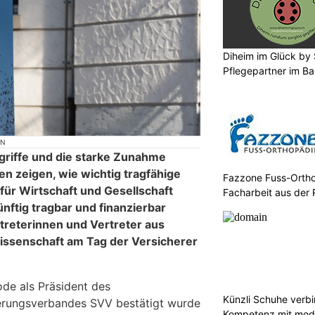
Diheim im Glück by S
Pflegepartner im Ba
ON
griffe und die starke Zunahme
n zeigen, wie wichtig tragfähige
Fazzone Fuss-Ortho
ür Wirtschaft und Gesellschaft
Facharbeit aus der 
ünftig tragbar und finanzierbar
rtreterinnen und Vertreter aus
Wissenschaft am Tag der Versicherer
ode als Präsident des
Künzli Schuhe verb
erungsverbandes SVV bestätigt wurde
Kompetenz mit mode