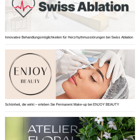
Innovative Behandlungsmöglichkeiten für Herzrhythmusstörungen bei Swiss Ablation
Schönheit, die wirkt – erleben Sie Permanent Make-up bei ENJOY BEAUTY