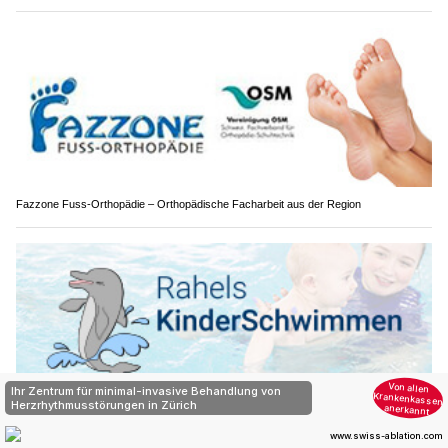
Fazzone Fuss-Orthopädie – Orthopädische Facharbeit aus der Region
Rahels KinderSchwimmen: Schwimmschule für Babys, Kleinkinder und Kinder