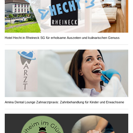
Hotel Hecht in Rheineck SG für erholsame Auszeiten und kulinarischen Genuss
Amina Dental Lounge Zahnarztpraxis: Zahnbehandlung für Kinder und Erwachsene