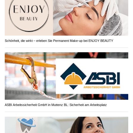
Schönheit, die wirkt – erleben Sie Permanent Make-up bei ENJOY BEAUTY
ASBI Arbeitssicherheit GmbH in Muttenz BL: Sicherheit am Arbeitsplatz