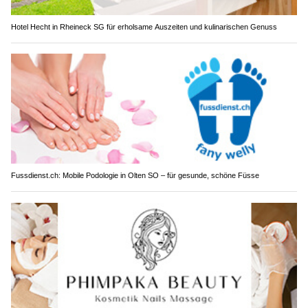
Hotel Hecht in Rheineck SG für erholsame Auszeiten und kulinarischen Genuss
Fussdienst.ch: Mobile Podologie in Olten SO – für gesunde, schöne Füsse