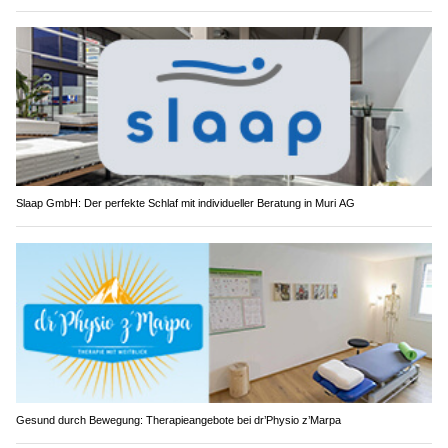
Slaap GmbH: Der perfekte Schlaf mit individueller Beratung in Muri AG
Gesund durch Bewegung: Therapieangebote bei dr’Physio z’Marpa