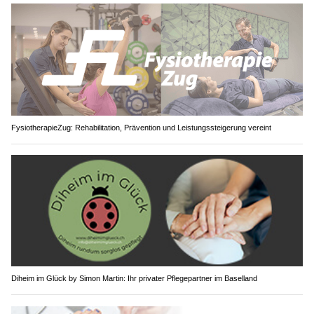
FysiotherapieZug: Rehabilitation, Prävention und Leistungssteigerung vereint
Diheim im Glück by Simon Martin: Ihr privater Pflegepartner im Baselland