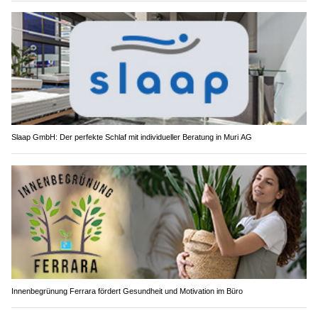
Slaap GmbH: Der perfekte Schlaf mit individueller Beratung in Muri AG
Innenbegrünung Ferrara fördert Gesundheit und Motivation im Büro