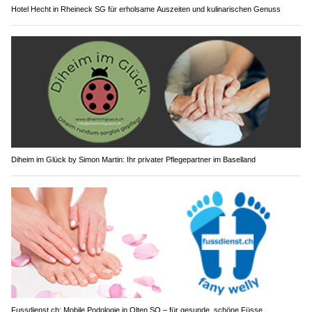
Hotel Hecht in Rheineck SG für erholsame Auszeiten und kulinarischen Genuss
Diheim im Glück by Simon Martin: Ihr privater Pflegepartner im Baselland
Fussdienst.ch: Mobile Podologie in Olten SO – für gesunde, schöne Füsse