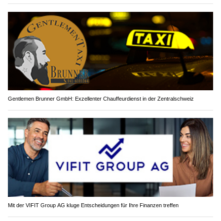
Gentlemen Brunner GmbH: Exzellenter Chauffeurdienst in der Zentralschweiz
Mit der VIFIT Group AG kluge Entscheidungen für Ihre Finanzen treffen