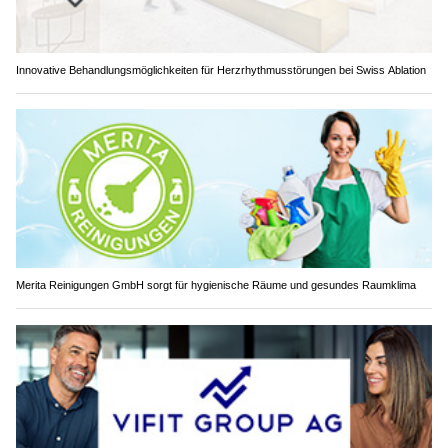
Innovative Behandlungsmöglichkeiten für Herzrhythmusstörungen bei Swiss Ablation
Merita Reinigungen GmbH sorgt für hygienische Räume und gesundes Raumklima