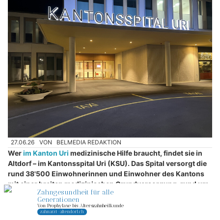
27.06.26
VON
BELMEDIA REDAKTION
Wer
im Kanton Uri
medizinische Hilfe braucht, findet sie in
Altdorf – im Kantonsspital Uri (KSU). Das Spital versorgt die
rund 38'500 Einwohnerinnen und Einwohner des Kantons
mit einer breiten medizinischen Grundversorgung, rund um
die Uhr, stationär und ambulant. Seit dem Bezug des
modernen Neubaus im Sommer 2022 steht der Bevölkerung
eine der zeitgemässesten Spitalinfrastrukturen der