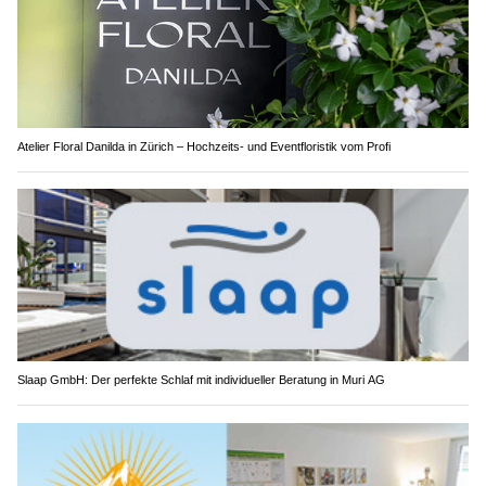
Atelier Floral Danilda in Zürich – Hochzeits- und Eventfloristik vom Profi
Slaap GmbH: Der perfekte Schlaf mit individueller Beratung in Muri AG