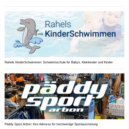
Rahels KinderSchwimmen: Schwimmschule für Babys, Kleinkinder und Kinder
Päddy Sport Arbon: Ihre Adresse für hochwertige Sportausrüstung