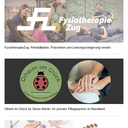
FysiotherapieZug: Rehabilitation, Prävention und Leistungssteigerung vereint
Diheim im Glück by Simon Martin: Ihr privater Pflegepartner im Baselland