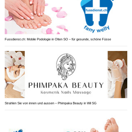
Fussdienst.ch: Mobile Podologie in Olten SO – für gesunde, schöne Füsse
Strahlen Sie von innen und aussen – Phimpaka Beauty in Wil SG