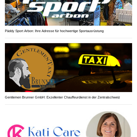
Päddy Sport Arbon: Ihre Adresse für hochwertige Sportausrüstung
Gentlemen Brunner GmbH: Exzellenter Chauffeurdienst in der Zentralschweiz