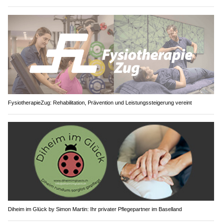
FysiotherapieZug: Rehabilitation, Prävention und Leistungssteigerung vereint
Diheim im Glück by Simon Martin: Ihr privater Pflegepartner im Baselland