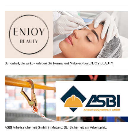
Schönheit, die wirkt – erleben Sie Permanent Make-up bei ENJOY BEAUTY
ASBI Arbeitssicherheit GmbH in Muttenz BL: Sicherheit am Arbeitsplatz