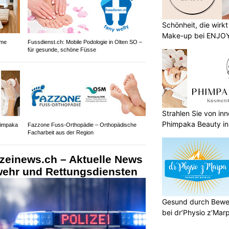
Schönheit, die wirk
Make-up bei ENJO
ame
Fussdienst.ch: Mobile Podologie in Olten SO –
für gesunde, schöne Füsse
Strahlen Sie von in
Phimpaka Beauty in
himpaka
Fazzone Fuss-Orthopädie – Orthopädische
Facharbeit aus der Region
izeinews.ch – Aktuelle News
rwehr und Rettungsdiensten
Gesund durch Bewe
bei dr’Physio z’Mar