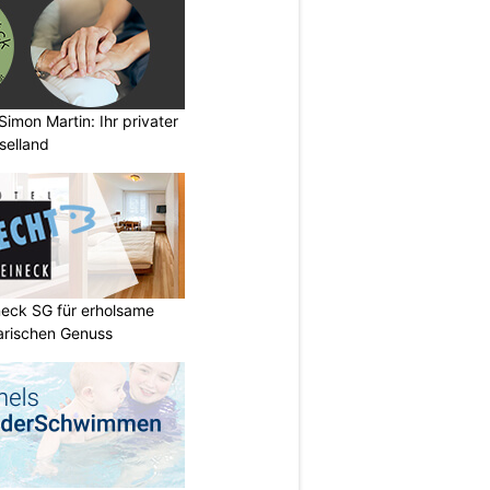
imon Martin: Ihr privater
selland
neck SG für erholsame
arischen Genuss