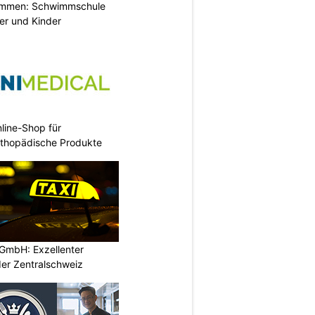
immen: Schwimmschule
der und Kinder
nline-Shop für
rthopädische Produkte
GmbH: Exzellenter
der Zentralschweiz