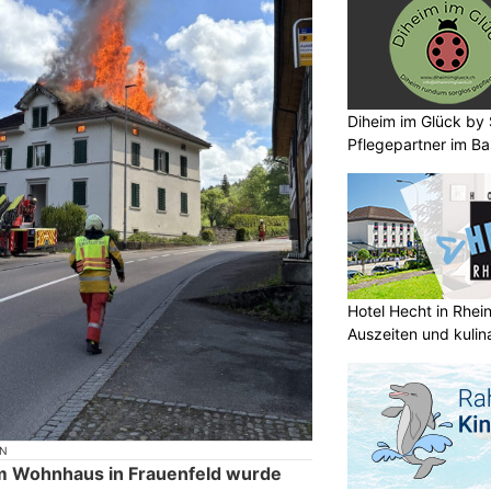
Diheim im Glück by S
Pflegepartner im Ba
Hotel Hecht in Rhei
Auszeiten und kulin
ON
em Wohnhaus in Frauenfeld wurde