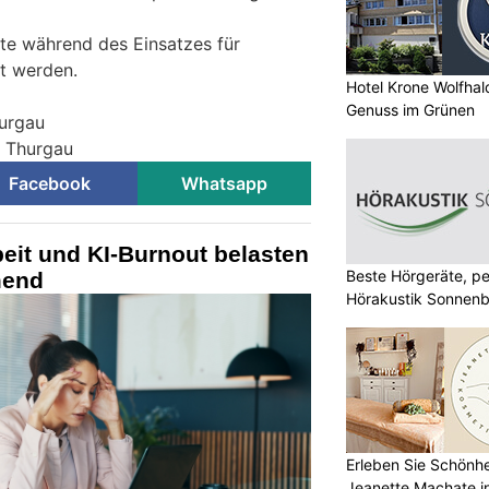
te während des Einsatzes für
t werden.
Hotel Krone Wolfha
Genuss im Grünen
hurgau
i Thurgau
Facebook
Whatsapp
eit und KI-Burnout belasten
Beste Hörgeräte, pe
mend
Hörakustik Sonnenb
Erleben Sie Schönh
Jeanette Machate in