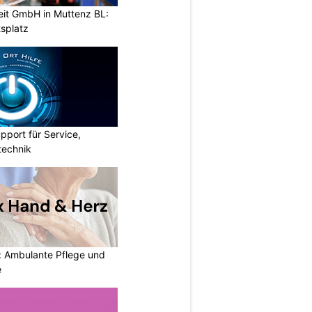
eit GmbH in Muttenz BL:
tsplatz
pport für Service,
technik
: Ambulante Pflege und
e