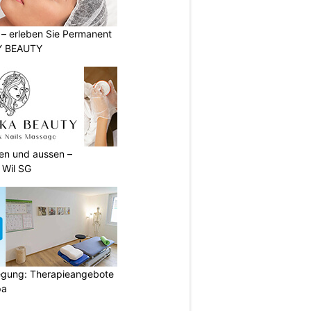
t – erleben Sie Permanent
Y BEAUTY
nen und aussen –
 Wil SG
gung: Therapieangebote
pa