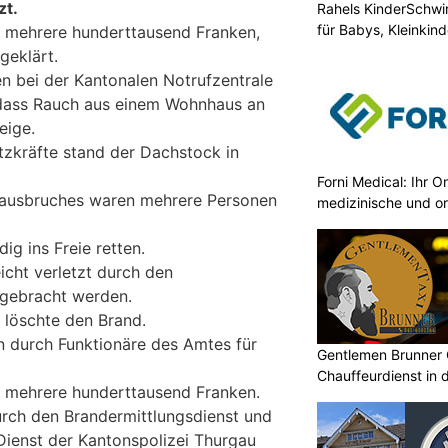
zt.
Rahels KinderSchw
für Babys, Kleinkin
 mehrere hunderttausend Franken,
geklärt.
en bei der Kantonalen Notrufzentrale
dass Rauch aus einem Wohnhaus an
eige.
tzkräfte stand der Dachstock in
Forni Medical: Ihr O
dausbruches waren mehrere Personen
medizinische und o
ig ins Freie retten.
icht verletzt durch den
l gebracht werden.
 löschte den Brand.
 durch Funktionäre des Amtes für
Gentlemen Brunner 
Chauffeurdienst in 
 mehrere hunderttausend Franken.
rch den Brandermittlungsdienst und
Dienst der Kantonspolizei Thurgau