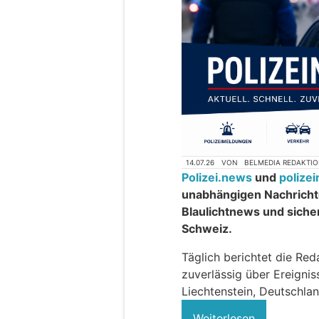
14.07.26
VON
BELMEDIA REDAKTI
Polizei.news
und
polize
unabhängigen Nachrichte
Blaulichtnews und siche
Schweiz.
Täglich berichtet die Red
zuverlässig über Ereigni
Liechtenstein, Deutschlan
Weiterlesen