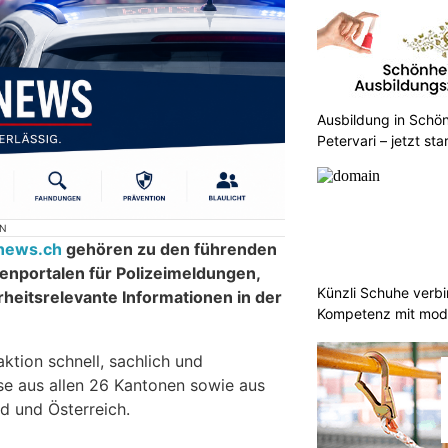
Ausbildung in Schön
Petervari – jetzt sta
ON
inews.ch
gehören zu den führenden
nportalen für Polizeimeldungen,
Künzli Schuhe verb
rheitsrelevante Informationen in der
Kompetenz mit mode
aktion schnell, sachlich und
sse aus allen 26 Kantonen sowie aus
d und Österreich.