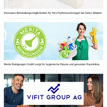
Innovative Behandlungsmöglichkeiten für Herzrhythmusstörungen bei Swiss Ablation
Merita Reinigungen GmbH sorgt für hygienische Räume und gesundes Raumklima