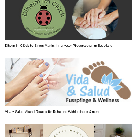
Diheim im Glück by Simon Martin: Ihr privater Pflegepartner im Baselland
Vida y Salud: Abend-Routine für Ruhe und Wohlbefinden & mehr