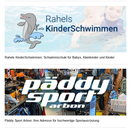
Rahels KinderSchwimmen: Schwimmschule für Babys, Kleinkinder und Kinder
Päddy Sport Arbon: Ihre Adresse für hochwertige Sportausrüstung