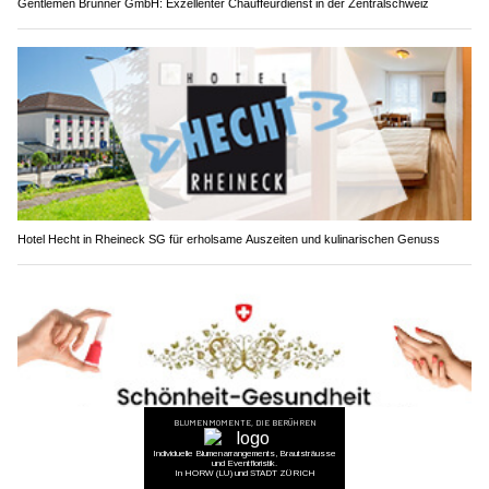
Gentlemen Brunner GmbH: Exzellenter Chauffeurdienst in der Zentralschweiz
Hotel Hecht in Rheineck SG für erholsame Auszeiten und kulinarischen Genuss
Ausbildung in Schönheit & Gesundheit bei Petervari – jetzt starten