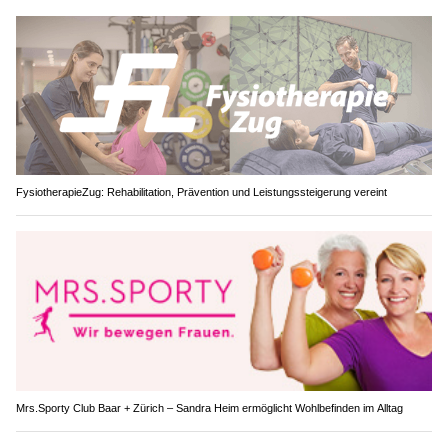
FysiotherapieZug: Rehabilitation, Prävention und Leistungssteigerung vereint
Mrs.Sporty Club Baar + Zürich – Sandra Heim ermöglicht Wohlbefinden im Alltag