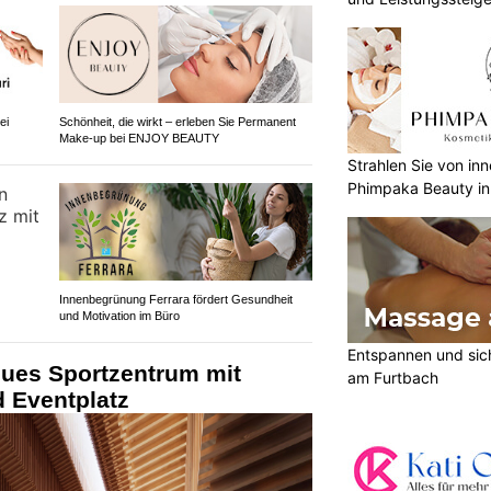
ei
Schönheit, die wirkt – erleben Sie Permanent
Make-up bei ENJOY BEAUTY
Strahlen Sie von in
Phimpaka Beauty in
Innenbegrünung Ferrara fördert Gesundheit
und Motivation im Büro
Entspannen und sic
eues Sportzentrum mit
am Furtbach
d Eventplatz