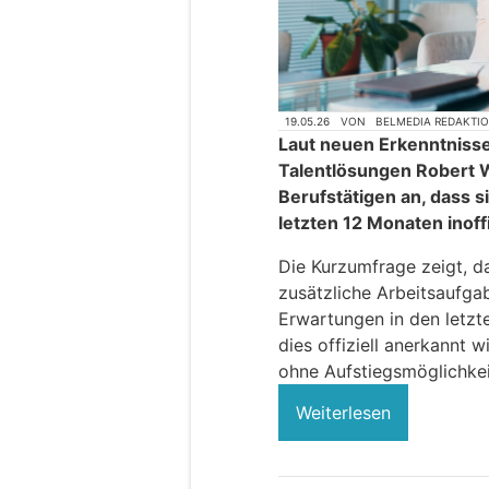
19.05.26
VON
BELMEDIA REDAKTI
Laut neuen Erkenntniss
Talentlösungen Robert 
Berufstätigen an, dass s
letzten 12 Monaten inoffi
Die Kurzumfrage zeigt, d
zusätzliche Arbeitsaufga
Erwartungen in den letzt
dies offiziell anerkannt 
ohne Aufstiegsmöglichkei
Weiterlesen