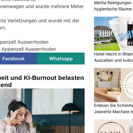
Merita Reinigungen
rsonenwagen und wurde mehrere Meter
hygienische Räume
mmte Verletzungen und wurde mit der
rt.
ppenzell Ausserrhoden
ei Appenzell Ausserrhoden
Hotel Hecht in Rhei
Facebook
Whatsapp
Auszeiten und kulin
eit und KI-Burnout belasten
mend
Erleben Sie Schönh
Jeanette Machate in