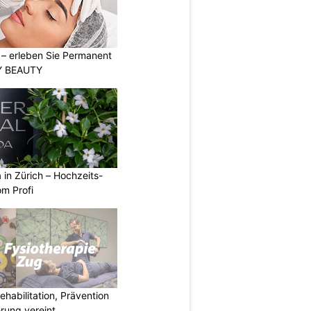
t – erleben Sie Permanent
Y BEAUTY
a in Zürich – Hochzeits-
om Profi
habilitation, Prävention
rung vereint