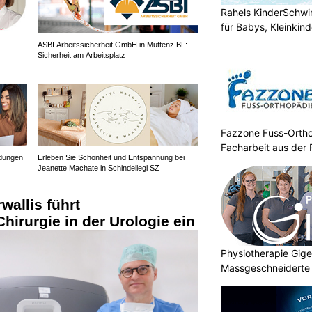
Rahels KinderSchw
für Babys, Kleinkin
ASBI Arbeitssicherheit GmbH in Muttenz BL:
Sicherheit am Arbeitsplatz
Fazzone Fuss-Ortho
Facharbeit aus der 
idungen
Erleben Sie Schönheit und Entspannung bei
Jeanette Machate in Schindellegi SZ
wallis führt
Chirurgie in der Urologie ein
Physiotherapie Gig
Massgeschneiderte 
Gesundheit