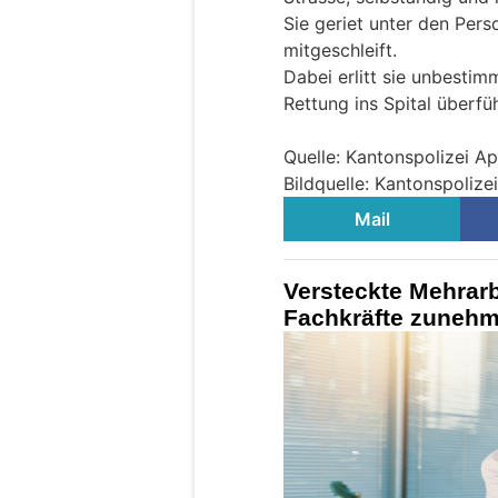
Sie geriet unter den Pe
mitgeschleift.
Dabei erlitt sie unbesti
Rettung ins Spital überfüh
Quelle: Kantonspolizei A
Bildquelle: Kantonspoliz
Mail
Versteckte Mehrarb
Fachkräfte zuneh