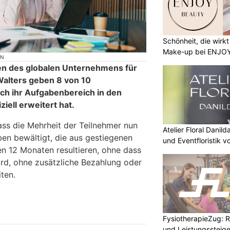
Schönheit, die wirk
Make-up bei ENJO
ON
en des globalen Unternehmens für
Walters geben 8 von 10
ich ihr Aufgabenbereich in den
ziell erweitert hat.
ass die Mehrheit der Teilnehmer nun
Atelier Floral Danild
ben bewältigt, die aus gestiegenen
und Eventfloristik v
en 12 Monaten resultieren, ohne dass
wird, ohne zusätzliche Bezahlung oder
ten.
FysiotherapieZug: Re
und Leistungssteige