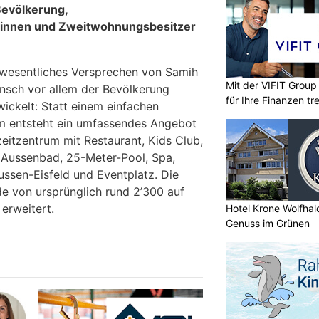
Bevölkerung,
innen und Zweitwohnungsbesitzer
 wesentliches Versprechen von Samih
Mit der VIFIT Grou
unsch vor allem der Bevölkerung
für Ihre Finanzen tr
ickelt: Statt einem einfachen
um entsteht ein umfassendes Angebot
izeitzentrum mit Restaurant, Kids Club,
 Aussenbad, 25-Meter-Pool, Spa,
ussen-Eisfeld und Eventplatz. Die
e von ursprünglich rund 2’300 auf
erweitert.
Hotel Krone Wolfha
Genuss im Grünen