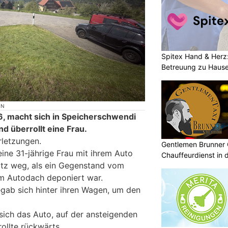
Spitex Hand & Herz
Betreuung zu Haus
ON
, macht sich in Speicherschwendi
nd überrollt eine Frau.
rletzungen.
Gentlemen Brunner 
eine 31-jährige Frau mit ihrem Auto
Chauffeurdienst in 
atz weg, als ein Gegenstand vom
em Autodach deponiert war.
egab sich hinter ihren Wagen, um den
sich das Auto, auf der ansteigenden
rollte rückwärts.