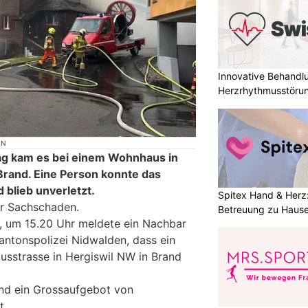
Innovative Behandl
Herzrhythmusstörun
ON
g kam es bei einem Wohnhaus in
rand. Eine Person konnte das
blieb unverletzt.
Spitex Hand & Herz
er Sachschaden.
Betreuung zu Haus
, um 15.20 Uhr meldete ein Nachbar
Kantonspolizei Nidwalden, dass ein
sstrasse in Hergiswil NW in Brand
nd ein Grossaufgebot von
t.