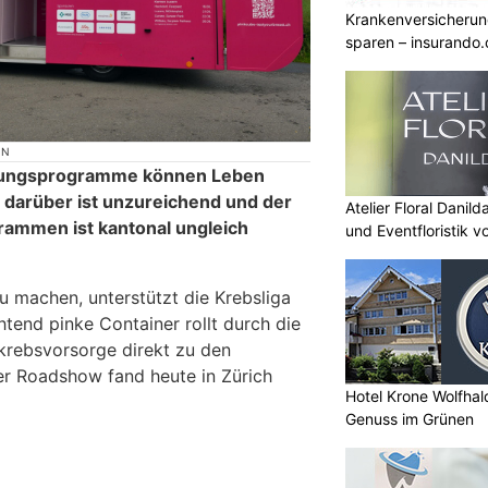
Krankenversicherun
sparen – insurando.
ON
nungsprogramme können Leben
 darüber ist unzureichend und der
Atelier Floral Danild
rammen ist kantonal ungleich
und Eventfloristik v
 machen, unterstützt die Krebsliga
tend pinke Container rollt durch die
krebsvorsorge direkt zu den
er Roadshow fand heute in Zürich
Hotel Krone Wolfha
Genuss im Grünen