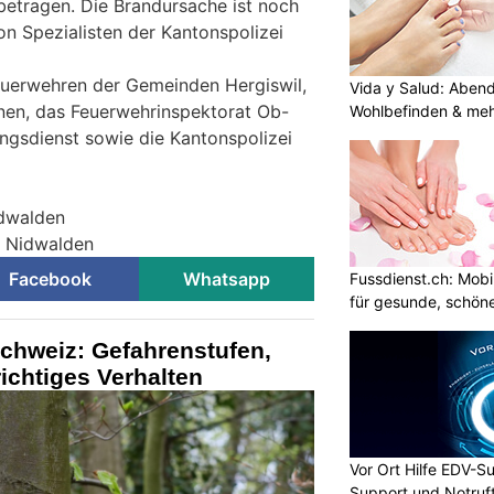
etragen. Die Brandursache ist noch
on Spezialisten der Kantonspolizei
euerwehren der Gemeinden Hergiswil,
Vida y Salud: Aben
nen, das Feuerwehrinspektorat Ob-
Wohlbefinden & me
ngsdienst sowie die Kantonspolizei
idwalden
ei Nidwalden
Facebook
Whatsapp
Fussdienst.ch: Mobi
für gesunde, schön
chweiz: Gefahrenstufen,
ichtiges Verhalten
Vor Ort Hilfe EDV-Su
Support und Notruf