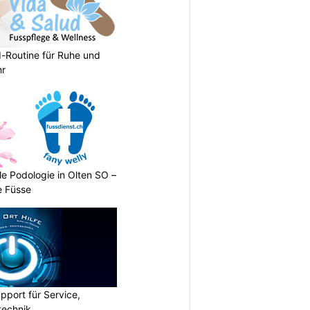
d-Routine für Ruhe und
hr
le Podologie in Olten SO –
e Füsse
pport für Service,
technik