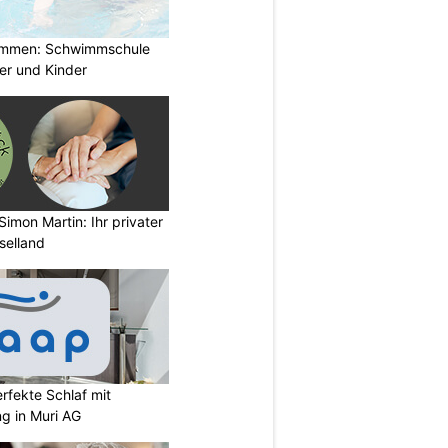
immen: Schwimmschule
der und Kinder
imon Martin: Ihr privater
selland
rfekte Schlaf mit
ng in Muri AG