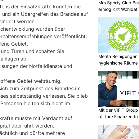
Mrs.Sporty Club Ba
fens der Einsatzkräfte konnten die
ermöglicht Wohlbefi
 und ein Übergreifen des Brandes auf
indert werden.
uchentwicklung wurden über
haltensempfehlungen veröffentlicht:
fene Gebiet.
 und Türen und schalten Sie
Merita Reinigungen
aanlagen ab.
hygienische Räume
isungen der Notfalldienste und
offene Gebiet weiträumig.
sich zum Zeitpunkt des Brandes im
es selbstständig verlassen. Sie blieb
 Personen hielten sich nicht im
Mit der VIFIT Grou
für Ihre Finanzen tr
kräfte musste mit Verdacht auf
pital überführt werden.
ächtlich und dürfte mehrere