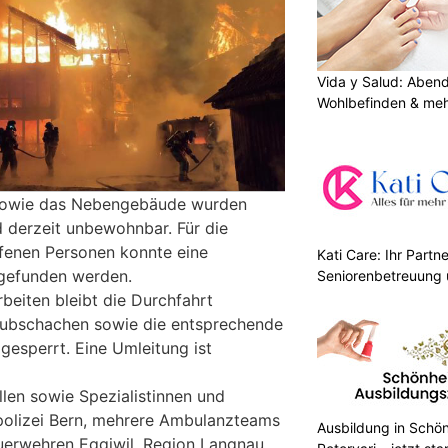
Vida y Salud: Aben
Wohlbefinden & me
 sowie das Nebengebäude wurden
d derzeit unbewohnbar. Für die
fenen Personen konnte eine
Kati Care: Ihr Partne
gefunden werden.
Seniorenbetreuung 
beiten bleibt die Durchfahrt
ubschachen sowie die entsprechende
 gesperrt. Eine Umleitung ist
llen sowie Spezialistinnen und
polizei Bern, mehrere Ambulanzteams
Ausbildung in Schön
uerwehren Eggiwil, Region Langnau,