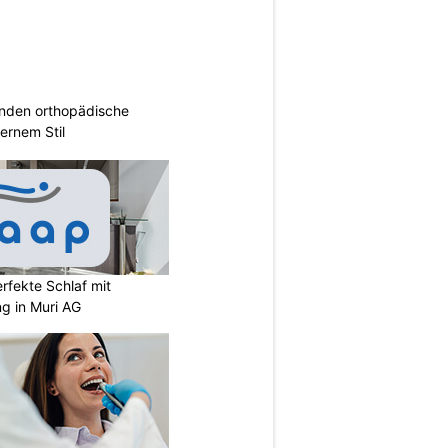
inden orthopädische
rnem Stil
rfekte Schlaf mit
ng in Muri AG