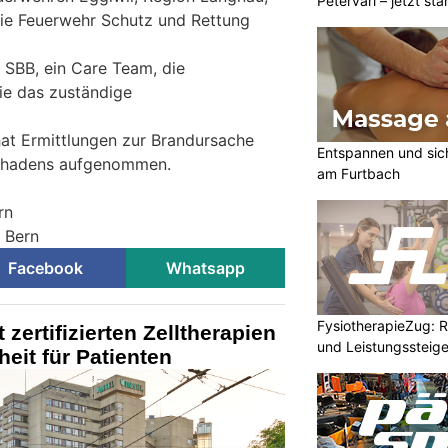
Petervari – jetzt sta
ie Feuerwehr Schutz und Rettung
e SBB, ein Care Team, die
e das zuständige
hat Ermittlungen zur Brandursache
Entspannen und sic
chadens aufgenommen.
am Furtbach
rn
i Bern
Facebook
Whatsapp
FysiotherapieZug: Re
t zertifizierten Zelltherapien
und Leistungssteige
eit für Patienten