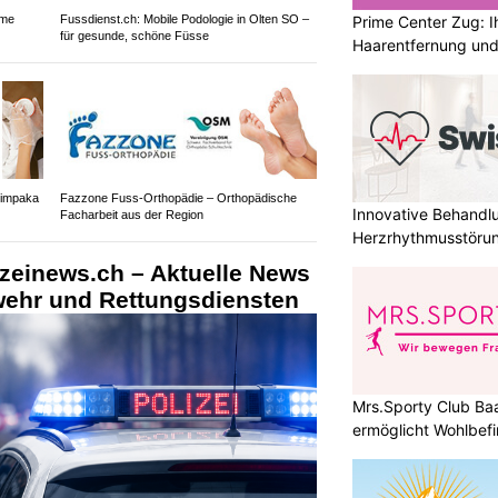
Prime Center Zug: Ih
ame
Fussdienst.ch: Mobile Podologie in Olten SO –
für gesunde, schöne Füsse
Haarentfernung und
himpaka
Fazzone Fuss-Orthopädie – Orthopädische
Innovative Behandl
Facharbeit aus der Region
Herzrhythmusstörun
izeinews.ch – Aktuelle News
rwehr und Rettungsdiensten
Mrs.Sporty Club Ba
ermöglicht Wohlbefi