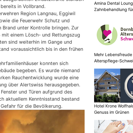
Amina Dental Loung
ereits in Vollbrand.
Zahnbehandlung für
erwehren Region Langnau, Eggiwil
owie die Feuerwehr Schutz und
 Brand unter Kontrolle bringen. Zur
B mit einem Lösch- und Rettungszug
iten sind weiterhin im Gange und
and voraussichtlich bis in den frühen
Mehr Lebensfreude 
Alterspflege-Schwe
hrfamilienhäuser konnten sich
Gebäude begeben. Es wurde niemand
tarken Rauchentwicklung wurde eine
ung über Alertswiss herausgegeben.
 Fenster und Türen aufgrund des
ch aktuellem Kenntnisstand bestand
 Gefahr für die Bevölkerung.
Hotel Krone Wolfha
Genuss im Grünen