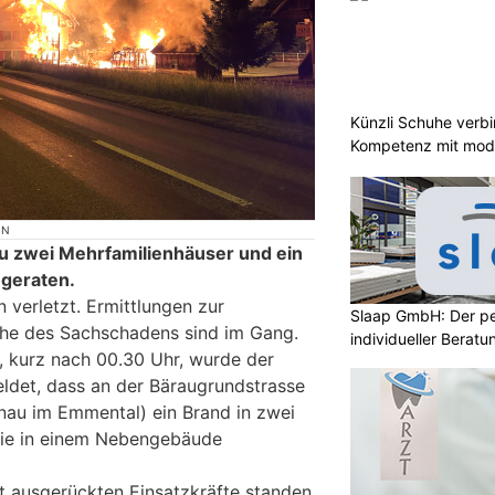
Künzli Schuhe verb
Kompetenz mit mode
ON
u zwei Mehrfamilienhäuser und ein
geraten.
 verletzt. Ermittlungen zur
Slaap GmbH: Der pe
he des Sachschadens sind im Gang.
individueller Beratu
 kurz nach 00.30 Uhr, wurde der
ldet, dass an der Bäraugrundstrasse
nau im Emmental) ein Brand in zwei
ie in einem Nebengebäude
rt ausgerückten Einsatzkräfte standen