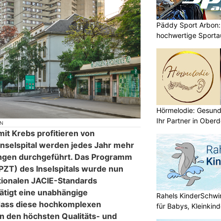
Päddy Sport Arbon: 
hochwertige Sporta
Hörmelodie: Gesund
Ihr Partner in Oberd
ON
t Krebs profitieren von
 Inselspital werden jedes Jahr mehr
ungen durchgeführt. Das Programm
(PZT) des Inselspitals wurde nun
tionalen JACIE-Standards
stätigt eine unabhängige
Rahels KinderSchw
 dass diese hochkomplexen
für Babys, Kleinkin
n den höchsten Qualitäts- und