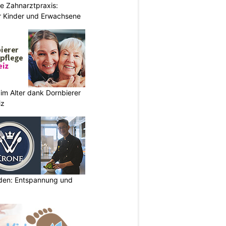
e Zahnarztpraxis:
 Kinder und Erwachsene
im Alter dank Dornbierer
iz
lden: Entspannung und