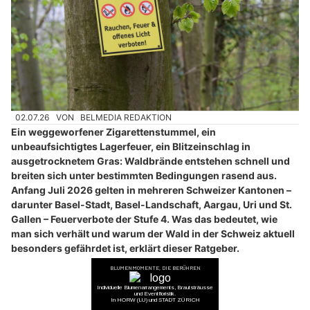
02.07.26
VON
BELMEDIA REDAKTION
Ein weggeworfener Zigarettenstummel, ein
unbeaufsichtigtes Lagerfeuer, ein Blitzeinschlag in
ausgetrocknetem Gras: Waldbrände entstehen schnell und
breiten sich unter bestimmten Bedingungen rasend aus.
Anfang Juli 2026 gelten in mehreren Schweizer Kantonen –
darunter Basel-Stadt, Basel-Landschaft, Aargau, Uri und St.
Gallen – Feuerverbote der Stufe 4. Was das bedeutet, wie
man sich verhält und warum der Wald in der Schweiz aktuell
besonders gefährdet ist, erklärt dieser Ratgeber.
Das Waldbrandinformationssystem des Bundes, das seit 2022
in Zusammenarbeit von Bund und Kantonen betrieben wird,
bewertet die Waldbrandgefahr täglich anhand von fünf Stufen.