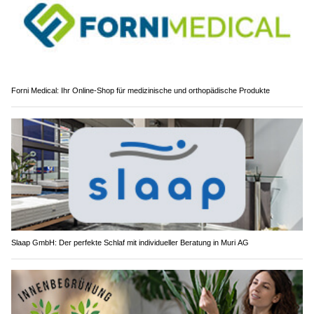
Forni Medical: Ihr Online-Shop für medizinische und orthopädische Produkte
Slaap GmbH: Der perfekte Schlaf mit individueller Beratung in Muri AG