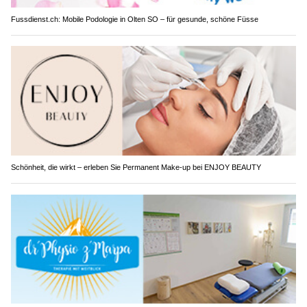
Fussdienst.ch: Mobile Podologie in Olten SO – für gesunde, schöne Füsse
Schönheit, die wirkt – erleben Sie Permanent Make-up bei ENJOY BEAUTY