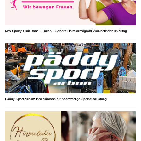
Mrs.Sporty Club Baar + Zürich – Sandra Heim ermöglicht Wohlbefinden im Alltag
Päddy Sport Arbon: Ihre Adresse für hochwertige Sportausrüstung