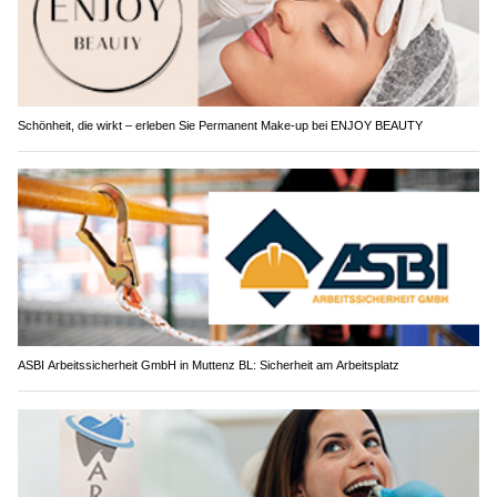
Schönheit, die wirkt – erleben Sie Permanent Make-up bei ENJOY BEAUTY
ASBI Arbeitssicherheit GmbH in Muttenz BL: Sicherheit am Arbeitsplatz