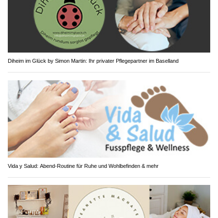
Diheim im Glück by Simon Martin: Ihr privater Pflegepartner im Baselland
Vida y Salud: Abend-Routine für Ruhe und Wohlbefinden & mehr