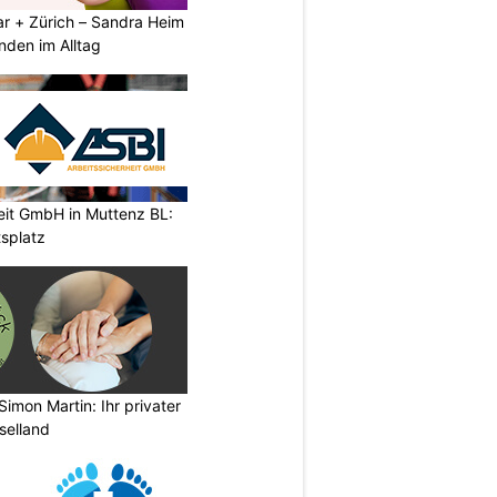
ar + Zürich – Sandra Heim
nden im Alltag
eit GmbH in Muttenz BL:
tsplatz
imon Martin: Ihr privater
selland