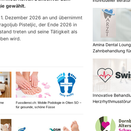
individueller Beratu
ie gewählt.
am 1. Dezember 2026 an und übernimmt
agoljub Pisteljic, der Ende 2026 in
tand treten und seine Tätigkeit als
ben wird.
Amina Dental Loung
Zahnbehandlung für
Innovative Behandl
Herzrhythmusstörun
ame
Fussdienst.ch: Mobile Podologie in Olten SO –
für gesunde, schöne Füsse