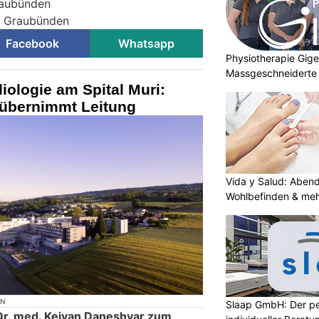
raubünden
ei Graubünden
Facebook
Whatsapp
Physiotherapie Gig
Massgeschneiderte 
iologie am Spital Muri:
Gesundheit
übernimmt Leitung
Vida y Salud: Aben
Wohlbefinden & me
ON
Slaap GmbH: Der pe
 Dr. med. Keivan Daneshvar zum