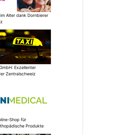
im Alter dank Dornbierer
iz
GmbH: Exzellenter
der Zentralschweiz
nline-Shop für
rthopädische Produkte