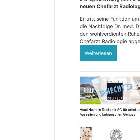
neuen Chefarzt Radiolog
Er tritt seine Funktion 
die Nachfolge Dr. med. Dr
den wohlverdienten Ruhes
Chefarzt Radiologie abge
Weiterlesen
Hotel Hecht in Rheineck SG für erhols
Auszeiten und kulinarischen Genuss