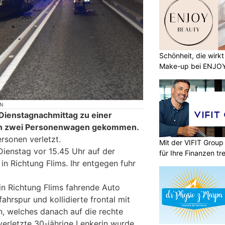
Schönheit, die wirk
Make-up bei ENJO
ON
 Dienstagnachmittag zu einer
hen zwei Personenwagen gekommen.
rsonen verletzt.
Mit der VIFIT Grou
Dienstag vor 15.45 Uhr auf der
für Ihre Finanzen tr
n Richtung Flims. Ihr entgegen fuhr
 in Richtung Flims fahrende Auto
hrspur und kollidierte frontal mit
, welches danach auf die rechte
verletzte 30-jährige Lenkerin wurde