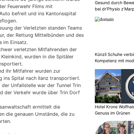
Gesund durch Bewe
der Feuerwehr Flims mit
bei dr’Physio z’Mar
to befreit und ins Kantonsspital
flogen.
reuung der Verletzten standen Teams
ur, der Rettung Mittelbünden und des
a im Einsatz.
lschwer verletzten Mitfahrenden der
Künzli Schuhe verb
 Kleinkind, wurden in die Spitäler
Kompetenz mit mode
sportiert.
nd ihr Mitfahrer wurden zur
ins Spital nach Ilanz transportiert.
der Unfallstelle war der Tunnel Trin
nd der Verkehr wurde über Trin Dorf
anwaltschaft ermittelt die
Hotel Krone Wolfha
Genuss im Grünen
en die genauen Umstände, die zu
rten.