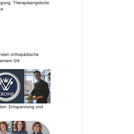
gung: Therapieangebote
pa
inden orthopädische
rnem Stil
lden: Entspannung und