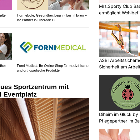
Mrs.Sporty Club Ba
ermöglicht Wohlbefi
afte
Hörmelodie: Gesundheit beginnt beim Hören –
Ihr Partner in Oberdorf BL
ASBI Arbeitssicherh
heit
Forni Medical: Ihr Online-Shop für medizinische
Sicherheit am Arbei
und orthopädische Produkte
eues Sportzentrum mit
d Eventplatz
Diheim im Glück by S
Pflegepartner im Ba