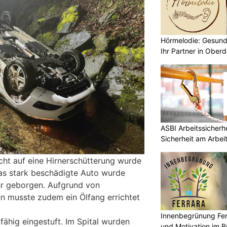
Hörmelodie: Gesund
Ihr Partner in Oberd
ASBI Arbeitssicherh
Sicherheit am Arbei
cht auf eine Hirnerschütterung wurde
Das stark beschädigte Auto wurde
hr geborgen. Aufgrund von
en musste zudem ein Ölfang errichtet
Innenbegrünung Fer
fähig eingestuft. Im Spital wurden
und Motivation im B