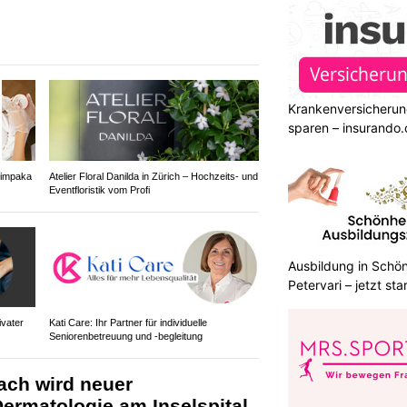
Krankenversicherun
sparen – insurando.
himpaka
Atelier Floral Danilda in Zürich – Hochzeits- und
Eventfloristik vom Profi
Ausbildung in Schön
Petervari – jetzt sta
ivater
Kati Care: Ihr Partner für individuelle
Seniorenbetreuung und -begleitung
ach wird neuer
Dermatologie am Inselspital