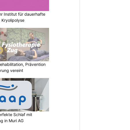
r Institut für dauerhafte
 Kryolipolyse
habilitation, Prävention
rung vereint
rfekte Schlaf mit
ng in Muri AG