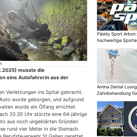
Päddy Sport Arbon: 
hochwertige Sporta
ON
.2025) musste die
en eine Autofahrerin aus der
Amina Dental Loung
en Verletzungen ins Spital gebracht.
Zahnbehandlung für
Auto wurde geborgen, und aufgrund
eiten wurde ein Ölfang errichtet.
ch 20.30 Uhr stürzte eine 64-jährige
uto aus noch ungeklärten Gründen
e rund vier Meter in die Steinach.
e Berufsfeuerwehr St.Gallen gerettet