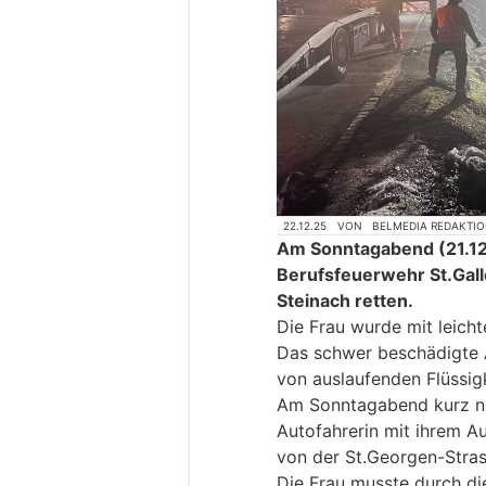
22.12.25
VON
BELMEDIA REDAKTI
Am Sonntagabend (21.12
Berufsfeuerwehr St.Gall
Steinach retten.
Die Frau wurde mit leicht
Das schwer beschädigte 
von auslaufenden Flüssigk
Am Sonntagabend kurz na
Autofahrerin mit ihrem A
von der St.Georgen-Strass
Die Frau musste durch di