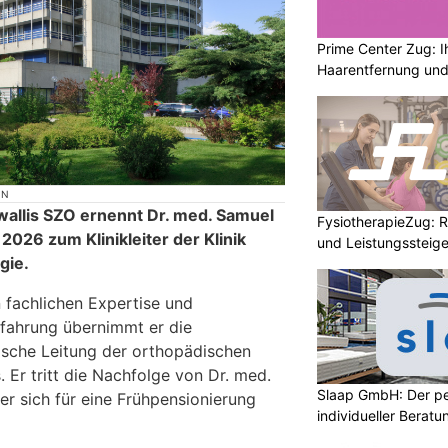
Prime Center Zug: Ih
Haarentfernung und
ON
allis SZO ernennt Dr. med. Samuel
FysiotherapieZug: Re
026 zum Klinikleiter der Klinik
und Leistungssteige
gie.
 fachlichen Expertise und
rfahrung übernimmt er die
ische Leitung der orthopädischen
 Er tritt die Nachfolge von Dr. med.
Slaap GmbH: Der pe
er sich für eine Frühpensionierung
individueller Beratu