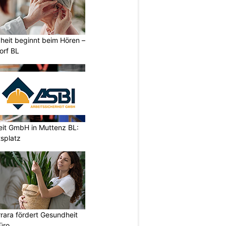
heit beginnt beim Hören –
orf BL
eit GmbH in Muttenz BL:
tsplatz
rara fördert Gesundheit
üro