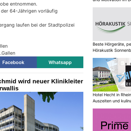
probe entnommen.
der 64-Jährigen vorläufig
rgang laufen bei der Stadtpolizei
Beste Hörgeräte, pe
llen
Hörakustik Sonnenb
t.Gallen
Facebook
Whatsapp
hmid wird neuer Klinikleiter
wallis
Hotel Hecht in Rhei
Auszeiten und kulin