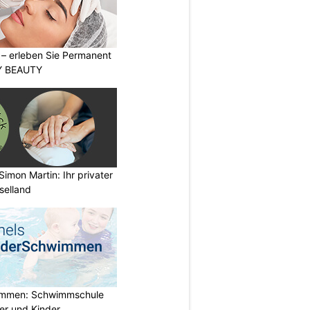
t – erleben Sie Permanent
Y BEAUTY
imon Martin: Ihr privater
selland
immen: Schwimmschule
der und Kinder