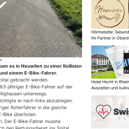
Hörmelodie: Gesund
Ihr Partner in Oberd
ON
m es in Neuwilen zu einer Kollision
und einem E-Bike-Fahrer.
pital gebracht werden.
Hotel Hecht in Rhei
63-jähriger E-Bike-Fahrer auf der
Auszeiten und kulin
Ellighausen unterwegs.
chtigte er nach links abzubiegen.
riger Rollerfahrer in die gleiche
E-Bike überholen.
on. Der E-Bike-Fahrer musste
ch den Rettungsdienst ins Spital