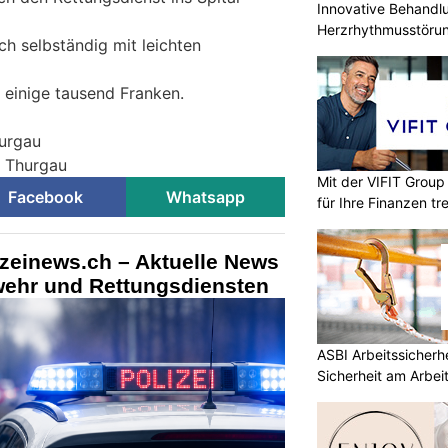
Innovative Behandl
Herzrhythmusstörun
ch selbständig mit leichten
einige tausend Franken.
hurgau
i Thurgau
Mit der VIFIT Grou
Facebook
Whatsapp
für Ihre Finanzen tr
izeinews.ch – Aktuelle News
rwehr und Rettungsdiensten
ASBI Arbeitssicherh
Sicherheit am Arbei