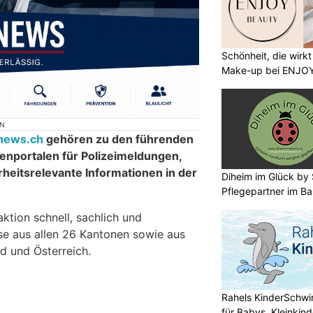
Schönheit, die wirk
Make-up bei ENJO
ON
inews.ch
gehören zu den führenden
nportalen für Polizeimeldungen,
rheitsrelevante Informationen in der
Diheim im Glück by S
Pflegepartner im Ba
aktion schnell, sachlich und
sse aus allen 26 Kantonen sowie aus
d und Österreich.
Rahels KinderSchw
für Babys, Kleinkin