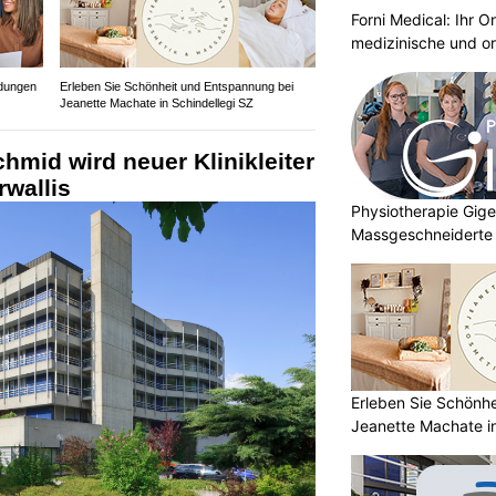
Forni Medical: Ihr O
medizinische und o
idungen
Erleben Sie Schönheit und Entspannung bei
Jeanette Machate in Schindellegi SZ
hmid wird neuer Klinikleiter
wallis
Physiotherapie Gig
Massgeschneiderte 
Gesundheit
Erleben Sie Schönh
Jeanette Machate in