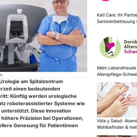
Kati Care: Ihr Partne
Seniorenbetreuung 
Mehr Lebensfreude 
Alterspflege-Schwe
ON
 Urologie am Spitalzentrum
erzeit einen bedeutenden
ritt: Künftig werden urologische
atz roboterassistierter Systeme wie
 unterstützt. Diese Innovation
e höhere Präzision bei Operationen,
Vida y Salud: Aben
llere Genesung für Patientinnen
Wohlbefinden & me