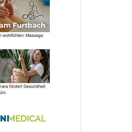
h wohlfühlen: Massage
rara fördert Gesundheit
üro