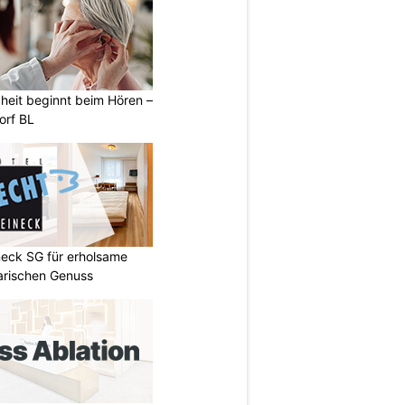
heit beginnt beim Hören –
orf BL
neck SG für erholsame
arischen Genuss