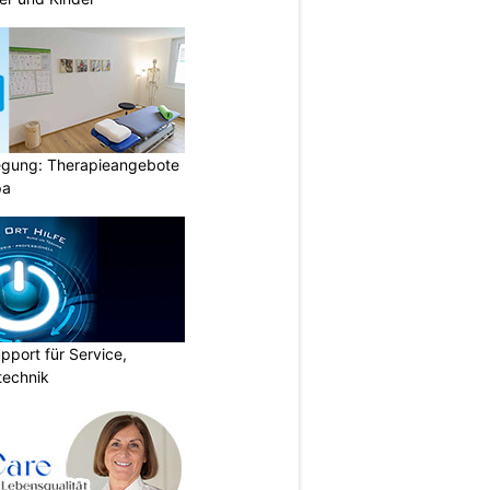
gung: Therapieangebote
pa
pport für Service,
technik