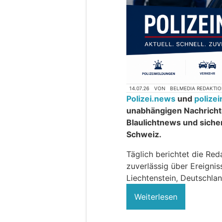
14.07.26
VON
BELMEDIA REDAKTI
Polizei.news
und
polize
unabhängigen Nachrichte
Blaulichtnews und siche
Schweiz.
Täglich berichtet die Red
zuverlässig über Ereigni
Liechtenstein, Deutschlan
Weiterlesen