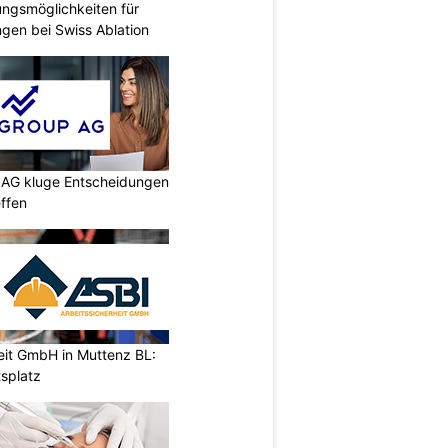
ungsmöglichkeiten für
gen bei Swiss Ablation
p AG kluge Entscheidungen
effen
eit GmbH in Muttenz BL:
tsplatz