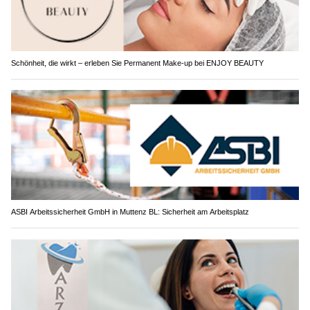
Schönheit, die wirkt – erleben Sie Permanent Make-up bei ENJOY BEAUTY
ASBI Arbeitssicherheit GmbH in Muttenz BL: Sicherheit am Arbeitsplatz