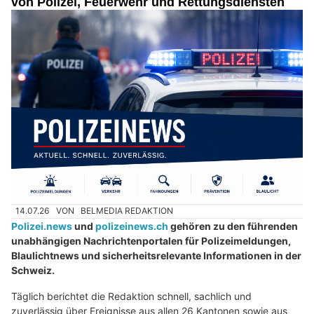
von Polizei, Feuerwehr und Rettungsdiensten
14.07.26
VON
BELMEDIA REDAKTION
Polizei.news
und
polizeinews.ch
gehören zu den führenden
unabhängigen Nachrichtenportalen für Polizeimeldungen,
Blaulichtnews und sicherheitsrelevante Informationen in der
Schweiz.
Täglich berichtet die Redaktion schnell, sachlich und
zuverlässig über Ereignisse aus allen 26 Kantonen sowie aus