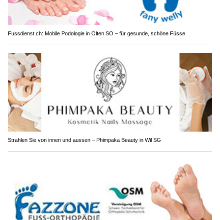
Fussdienst.ch: Mobile Podologie in Olten SO – für gesunde, schöne Füsse
Strahlen Sie von innen und aussen – Phimpaka Beauty in Wil SG