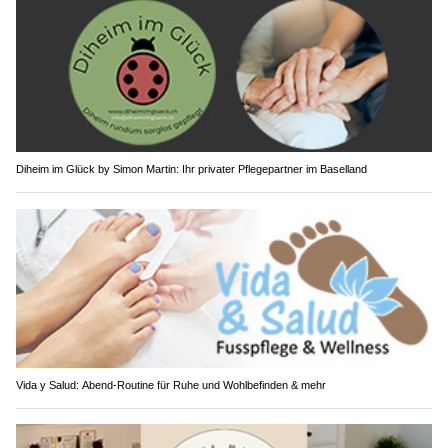
Diheim im Glück by Simon Martin: Ihr privater Pflegepartner im Baselland
Vida y Salud: Abend-Routine für Ruhe und Wohlbefinden & mehr