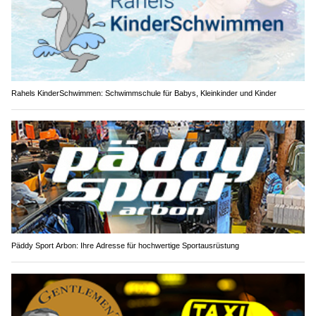
Rahels KinderSchwimmen: Schwimmschule für Babys, Kleinkinder und Kinder
Päddy Sport Arbon: Ihre Adresse für hochwertige Sportausrüstung