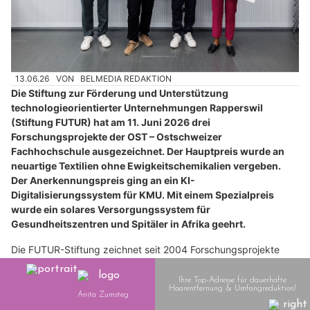
13.06.26
VON
BELMEDIA REDAKTION
Die Stiftung zur Förderung und Unterstützung
technologieorientierter Unternehmungen Rapperswil
(Stiftung FUTUR) hat am 11. Juni 2026 drei
Forschungsprojekte der OST – Ostschweizer
Fachhochschule ausgezeichnet. Der Hauptpreis wurde an
neuartige Textilien ohne Ewigkeitschemikalien vergeben.
Der Anerkennungspreis ging an ein KI-
Digitalisierungssystem für KMU. Mit einem Spezialpreis
wurde ein solares Versorgungssystem für
Gesundheitszentren und Spitäler in Afrika geehrt.
Die FUTUR-Stiftung zeichnet seit 2004 Forschungsprojekte
aus, die einen Innovationsschub für Wirtschaft, Industrie und
Gesellschaft versprechen. Die diesjährigen Auszeichnungen
wurden von Stiftungsratspräsident Dr. h.c. Thomas
Schmidheiny und Geschäftsführer Alex Simeon übergeben.