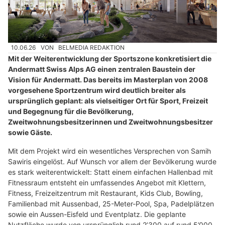
10.06.26
VON
BELMEDIA REDAKTION
Mit der Weiterentwicklung der Sportszone konkretisiert die
Andermatt Swiss Alps AG einen zentralen Baustein der
Vision für Andermatt. Das bereits im Masterplan von 2008
vorgesehene Sportzentrum wird deutlich breiter als
ursprünglich geplant: als vielseitiger Ort für Sport, Freizeit
und Begegnung für die Bevölkerung,
Zweitwohnungsbesitzerinnen und Zweitwohnungsbesitzer
sowie Gäste.
Mit dem Projekt wird ein wesentliches Versprechen von Samih
Sawiris eingelöst. Auf Wunsch vor allem der Bevölkerung wurde
es stark weiterentwickelt: Statt einem einfachen Hallenbad mit
Fitnessraum entsteht ein umfassendes Angebot mit Klettern,
Fitness, Freizeitzentrum mit Restaurant, Kids Club, Bowling,
Familienbad mit Aussenbad, 25-Meter-Pool, Spa, Padelplätzen
sowie ein Aussen-Eisfeld und Eventplatz. Die geplante
Nutzfläche wurde von ursprünglich rund 2’300 auf rund 5’000