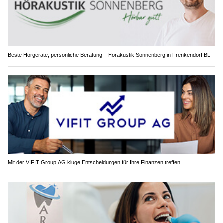
Beste Hörgeräte, persönliche Beratung – Hörakustik Sonnenberg in Frenkendorf BL
Mit der VIFIT Group AG kluge Entscheidungen für Ihre Finanzen treffen