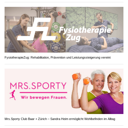
FysiotherapieZug: Rehabilitation, Prävention und Leistungssteigerung vereint
Mrs.Sporty Club Baar + Zürich – Sandra Heim ermöglicht Wohlbefinden im Alltag