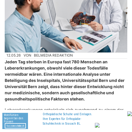
12.05.26
VON
BELMEDIA REDAKTION
Jeden Tag sterben in Europa fast 780 Menschen an
Lebererkrankungen, obwohl viele dieser Todesfälle
vermeidbar wären. Eine internationale Analyse unter
Beteiligung des Inselspitals, Universitätsspital Bern und der
Universität Bern zeigt, dass hinter dieser Entwicklung nicht
nur medizinische, sondern auch gesellschaftliche und
gesundheitspolitische Faktoren stehen.
Lebererkrankungen entwickeln sich zunehmend zu einem der
grössten Gesundheitsprobleme Europas. Laut der aktuellen
Analyse der „EASL–Lancet Commission“ sterben jährlich rund
284’000 Menschen an Leberzirrhose oder Leberkrebs.