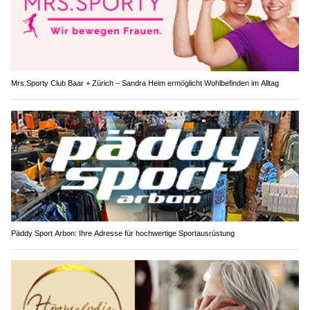
Mrs.Sporty Club Baar + Zürich – Sandra Heim ermöglicht Wohlbefinden im Alltag
Päddy Sport Arbon: Ihre Adresse für hochwertige Sportausrüstung