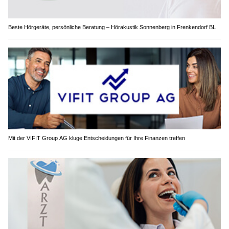
Beste Hörgeräte, persönliche Beratung – Hörakustik Sonnenberg in Frenkendorf BL
Mit der VIFIT Group AG kluge Entscheidungen für Ihre Finanzen treffen