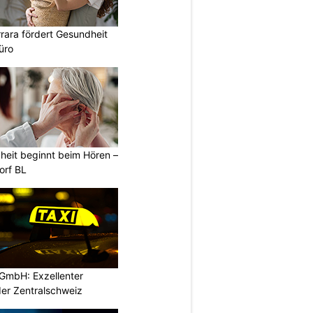
rara fördert Gesundheit
üro
heit beginnt beim Hören –
orf BL
GmbH: Exzellenter
der Zentralschweiz