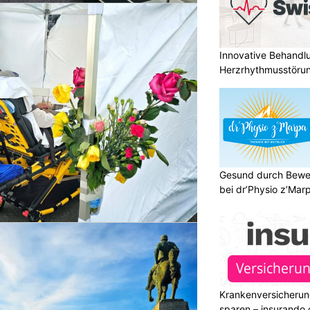
Innovative Behandl
Herzrhythmusstörun
Gesund durch Bewe
bei dr’Physio z’Mar
Krankenversicherun
sparen – insurando.