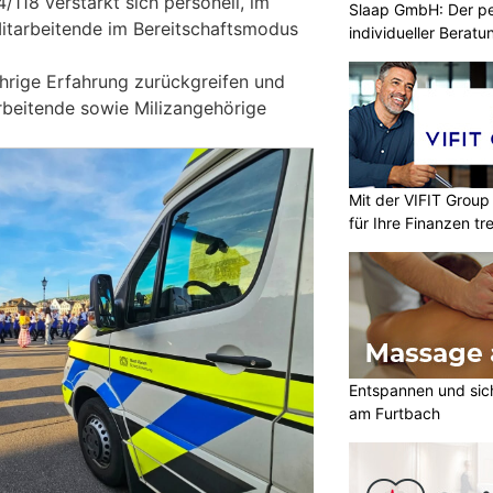
4/118 verstärkt sich personell, im
Slaap GmbH: Der pe
Mitarbeitende im Bereitschaftsmodus
individueller Beratu
hrige Erfahrung zurückgreifen und
arbeitende sowie Milizangehörige
Mit der VIFIT Grou
für Ihre Finanzen tr
Entspannen und sic
am Furtbach