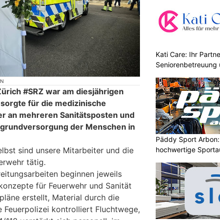
Kati Care: Ihr Partne
Seniorenbetreuung 
ON
Zürich #SRZ war am diesjährigen
sorgte für die medizinische
r an mehreren Sanitätsposten und
fallgrundversorgung der Menschen in
Päddy Sport Arbon: 
hochwertige Sporta
lbst sind unsere Mitarbeiter und die
erwehr tätig.
eitungsarbeiten beginnen jeweils
zkonzepte für Feuerwehr und Sanität
läne erstellt, Material durch die
ie Feuerpolizei kontrolliert Fluchtwege,