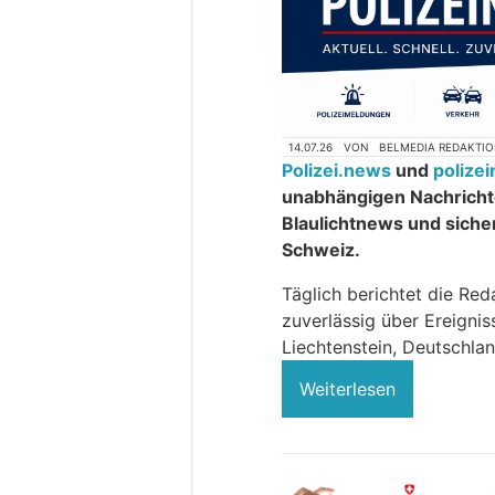
14.07.26
VON
BELMEDIA REDAKTI
Polizei.news
und
polize
unabhängigen Nachrichte
Blaulichtnews und siche
Schweiz.
Täglich berichtet die Red
zuverlässig über Ereigni
Liechtenstein, Deutschlan
Weiterlesen