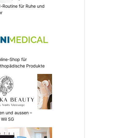
d-Routine für Ruhe und
hr
nline-Shop für
rthopädische Produkte
nen und aussen –
 Wil SG