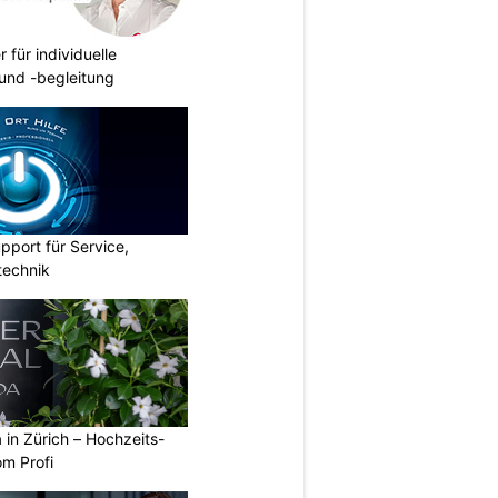
r für individuelle
und -begleitung
pport für Service,
technik
a in Zürich – Hochzeits-
om Profi