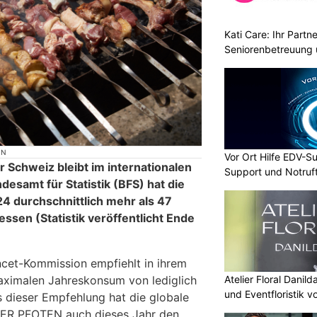
Kati Care: Ihr Partne
Seniorenbetreuung 
ON
Vor Ort Hilfe EDV-Su
 Schweiz bleibt im internationalen
Support und Notruf
desamt für Statistik (BFS) hat die
4 durchschnittlich mehr als 47
ssen (Statistik veröffentlicht Ende
cet-Kommission empfiehlt in ihrem
Atelier Floral Danild
aximalen Jahreskonsum von lediglich
und Eventfloristik v
s dieser Empfehlung hat die globale
VIER PFOTEN auch dieses Jahr den