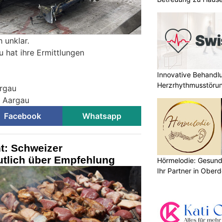
 unklar.
u hat ihre Ermittlungen
Innovative Behandl
Herzrhythmusstörun
argau
i Aargau
Facebook
Whatsapp
t: Schweizer
tlich über Empfehlung
Hörmelodie: Gesund
Ihr Partner in Oberd