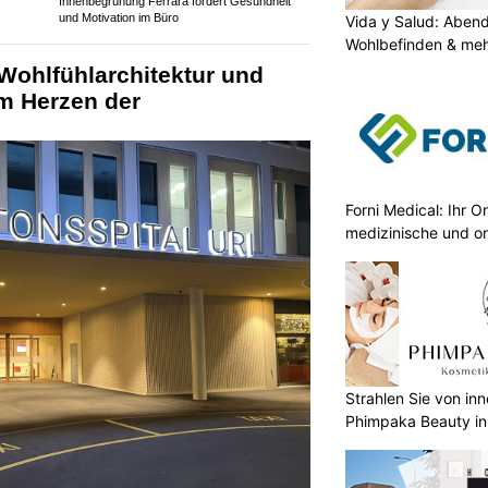
Innenbegrünung Ferrara fördert Gesundheit
und Motivation im Büro
Vida y Salud: Aben
Wohlbefinden & me
 Wohlfühlarchitektur und
m Herzen der
Forni Medical: Ihr O
medizinische und o
Strahlen Sie von in
Phimpaka Beauty in