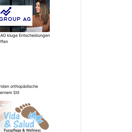
p AG kluge Entscheidungen
effen
inden orthopädische
rnem Stil