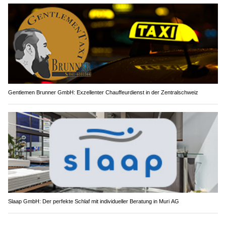
Gentlemen Brunner GmbH: Exzellenter Chauffeurdienst in der Zentralschweiz
Slaap GmbH: Der perfekte Schlaf mit individueller Beratung in Muri AG