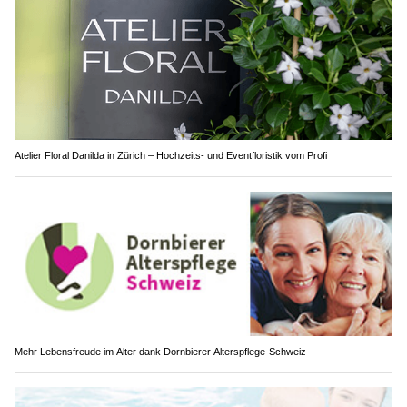
Atelier Floral Danilda in Zürich – Hochzeits- und Eventfloristik vom Profi
Mehr Lebensfreude im Alter dank Dornbierer Alterspflege-Schweiz