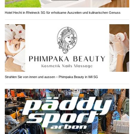
Hotel Hecht in Rheineck SG für erholsame Auszeiten und kulinarischen Genuss
Strahlen Sie von innen und aussen – Phimpaka Beauty in Wil SG