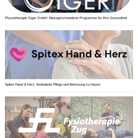
Physiotherapie Giger GmbH: Massgeschneiderte Programme für Ihre Gesundheit
Spitex Hand & Herz: Ambulante Pflege und Betreuung zu Hause