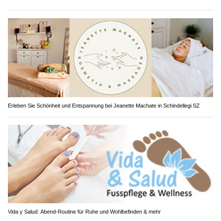
Erleben Sie Schönheit und Entspannung bei Jeanette Machate in Schindellegi SZ
Vida y Salud: Abend-Routine für Ruhe und Wohlbefinden & mehr