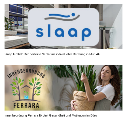
Slaap GmbH: Der perfekte Schlaf mit individueller Beratung in Muri AG
Innenbegrünung Ferrara fördert Gesundheit und Motivation im Büro