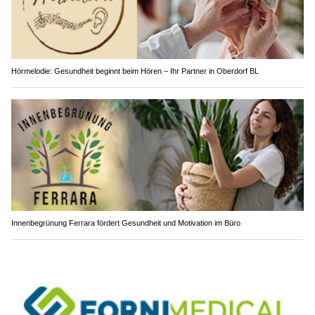
Hörmelodie: Gesundheit beginnt beim Hören – Ihr Partner in Oberdorf BL
Innenbegrünung Ferrara fördert Gesundheit und Motivation im Büro