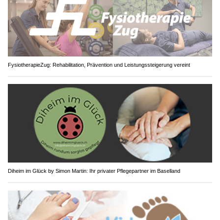
FysiotherapieZug: Rehabilitation, Prävention und Leistungssteigerung vereint
Diheim im Glück by Simon Martin: Ihr privater Pflegepartner im Baselland