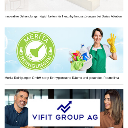
Innovative Behandlungsmöglichkeiten für Herzrhythmusstörungen bei Swiss Ablation
Merita Reinigungen GmbH sorgt für hygienische Räume und gesundes Raumklima