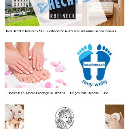
Hotel Hecht in Rheineck SG für erholsame Auszeiten und kulinarischen Genuss
Fussdienst.ch: Mobile Podologie in Olten SO – für gesunde, schöne Füsse