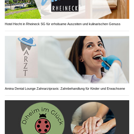
Hotel Hecht in Rheineck SG für erholsame Auszeiten und kulinarischen Genuss
Amina Dental Lounge Zahnarztpraxis: Zahnbehandlung für Kinder und Erwachsene