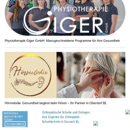
Physiotherapie Giger GmbH: Massgeschneiderte Programme für Ihre Gesundheit
Hörmelodie: Gesundheit beginnt beim Hören – Ihr Partner in Oberdorf BL