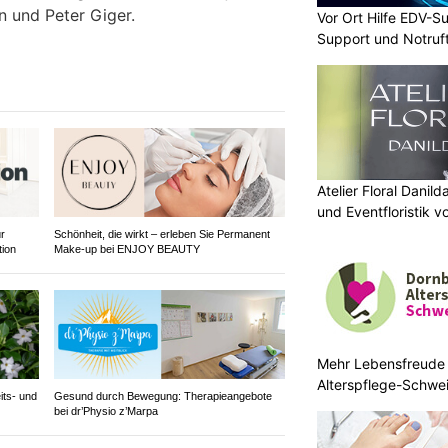
n und Peter Giger.
Vor Ort Hilfe EDV-Su
Support und Notruf
Atelier Floral Danild
und Eventfloristik v
r
Schönheit, die wirkt – erleben Sie Permanent
tion
Make-up bei ENJOY BEAUTY
Mehr Lebensfreude 
Alterspflege-Schwe
its- und
Gesund durch Bewegung: Therapieangebote
bei dr’Physio z’Marpa