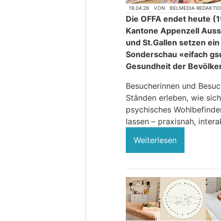
19.04.26
VON
BELMEDIA REDAKTI
Die OFFA endet heute (19
Kantone Appenzell Auss
und St.Gallen setzen ei
Sonderschau «eifach gsu
Gesundheit der Bevölke
Besucherinnen und Besuc
Ständen erleben, wie si
psychisches Wohlbefinden 
lassen – praxisnah, inter
Weiterlesen