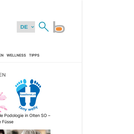
EN
WELLNESS
TIPPS
EN
le Podologie in Olten SO –
e Füsse