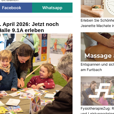
Facebook
Whatsapp
Erleben Sie Schönh
 April 2026: Jetzt noch
Jeanette Machate in
Halle 9.1A erleben
Entspannen und sic
am Furtbach
FysiotherapieZug: Re
und Leistungssteige