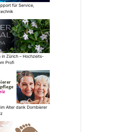
pport für Service,
technik
a in Zürich – Hochzeits-
om Profi
im Alter dank Dornbierer
iz