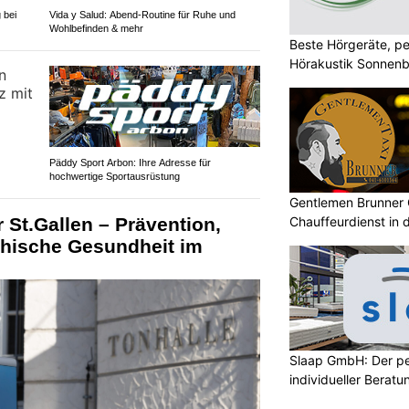
 bei
Vida y Salud: Abend-Routine für Ruhe und
Wohlbefinden & mehr
Beste Hörgeräte, pe
Hörakustik Sonnenb
Päddy Sport Arbon: Ihre Adresse für
hochwertige Sportausrüstung
Gentlemen Brunner 
Chauffeurdienst in 
 St.Gallen – Prävention,
chische Gesundheit im
Slaap GmbH: Der pe
individueller Beratu