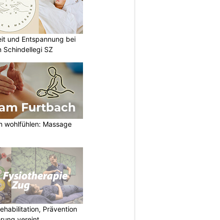
eit und Entspannung bei
 Schindellegi SZ
h wohlfühlen: Massage
habilitation, Prävention
rung vereint