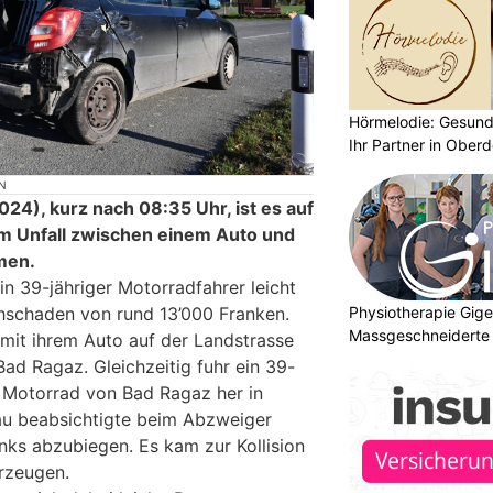
Hörmelodie: Gesund
Ihr Partner in Oberd
N
24), kurz nach 08:35 Uhr, ist es auf
m Unfall zwischen einem Auto und
men.
n 39-jähriger Motorradfahrer leicht
Physiotherapie Gig
chschaden von rund 13’000 Franken.
Massgeschneiderte 
 mit ihrem Auto auf der Landstrasse
Gesundheit
ad Ragaz. Gleichzeitig fuhr ein 39-
 Motorrad von Bad Ragaz her in
au beabsichtigte beim Abzweiger
nks abzubiegen. Es kam zur Kollision
rzeugen.