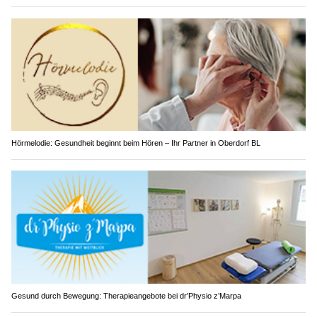
Hörmelodie: Gesundheit beginnt beim Hören – Ihr Partner in Oberdorf BL
Gesund durch Bewegung: Therapieangebote bei dr’Physio z’Marpa