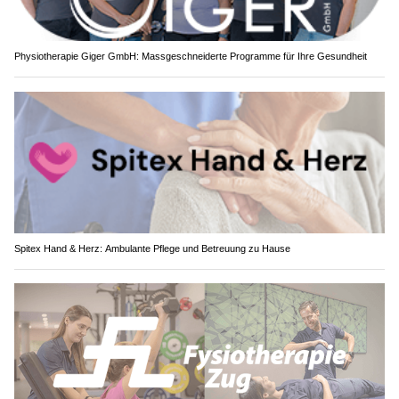
Physiotherapie Giger GmbH: Massgeschneiderte Programme für Ihre Gesundheit
Spitex Hand & Herz: Ambulante Pflege und Betreuung zu Hause