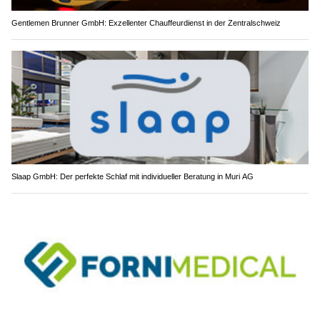
Gentlemen Brunner GmbH: Exzellenter Chauffeurdienst in der Zentralschweiz
Slaap GmbH: Der perfekte Schlaf mit individueller Beratung in Muri AG