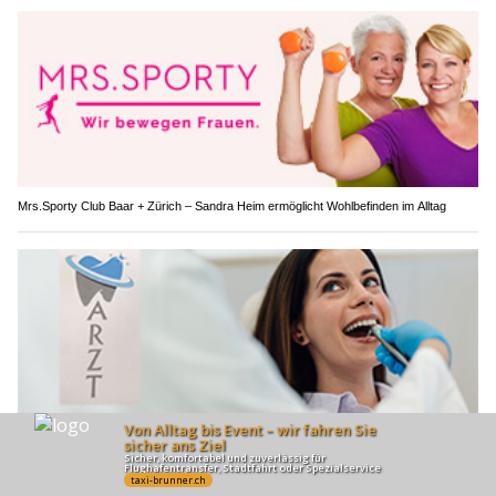
Mrs.Sporty Club Baar + Zürich – Sandra Heim ermöglicht Wohlbefinden im Alltag
Amina Dental Lounge Zahnarztpraxis: Zahnbehandlung für Kinder und Erwachsene