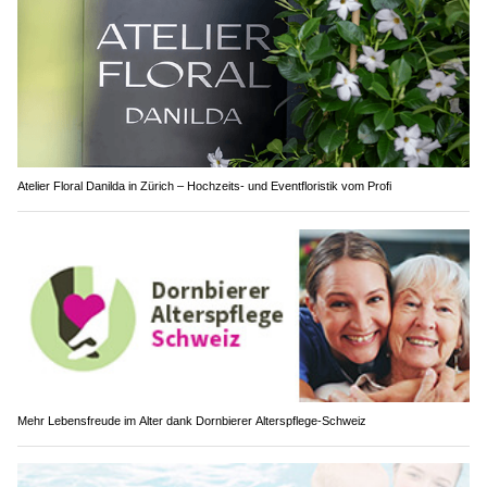
Atelier Floral Danilda in Zürich – Hochzeits- und Eventfloristik vom Profi
Mehr Lebensfreude im Alter dank Dornbierer Alterspflege-Schweiz