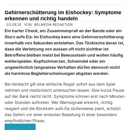
wiederholt auf oder leidet der Alltag, braucht das Kind
frühzeitig Unterstützung.
Eltern müssen die Ursache nicht allein herausfinden.
Entscheidend ist, das Verhalten weder als Trotz abzutun noch
vorschnell eine Diagnose zu stellen. Ein ruhiges Gespräch,
genaue Beobachtungen und der frühe Austausch mit Lehr-
oder Betreuungspersonen helfen, Belastungen einzugrenzen.
Bei anhaltenden oder starken Beschwerden kommen
Kinderarzt, Schulpsychologischer Dienst und weitere
Fachstellen hinzu.
Weiterlesen