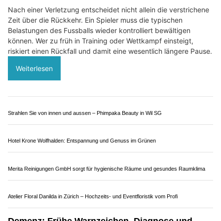
Diheim im Glück by Simon Martin: Ihr privater Pflegepartner im Baselland
Vor Ort Hilfe EDV-Support für Service, Support und Notruftechnik