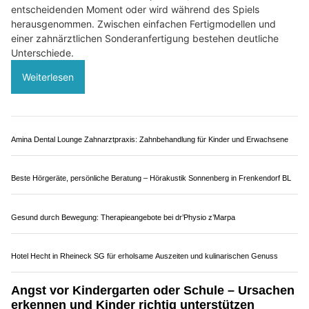
02.08.26
VON
BELMEDIA REDAKTION
Ein Puck im Gesicht, ein hochschnellender Stock oder ein
Zusammenstoss mit einem Gegenspieler kann innerhalb von
Sekunden zu abgebrochenen, verschobenen oder
vollständig ausgeschlagenen Zähnen führen. Ein geeigneter
Mundschutz nimmt einen Teil der einwirkenden Kräfte auf
und verteilt sie über eine grössere Fläche.
Voraussetzung ist eine präzise Passform. Ein zu lockeres
Modell stört beim Atmen und Sprechen, verrutscht im
entscheidenden Moment oder wird während des Spiels
herausgenommen. Zwischen einfachen Fertigmodellen und
einer zahnärztlichen Sonderanfertigung bestehen deutliche
Unterschiede.
Weiterlesen