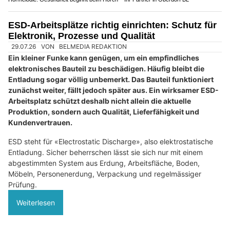
01.08.26
VON
BELMEDIA REDAKTION
Sportgetränke mit Elektrolyten gehören längst zum festen
Sortiment von Supermärkten, Fitnesscentern und Online-
Shops. Die Werbung verspricht mehr Leistung, schnellere
Regeneration und einen optimalen Flüssigkeitshaushalt.
Doch längst nicht jeder, der Sport treibt, benötigt tatsächlich
zusätzliche Mineralstoffe.
Ob Wasser ausreicht oder ein elektrolythaltiges Getränk sinnvoll
ist, hängt von mehreren Faktoren ab. Entscheidend sind unter
anderem die Dauer und Intensität der Belastung, die
Aussentemperatur, die individuelle Schweissmenge sowie die
Art der sportlichen Aktivität. Wer die Unterschiede kennt, kann
unnötige Produkte vermeiden und gleichzeitig das Risiko von
Flüssigkeits- und Mineralstoffmangel reduzieren.
Weiterlesen