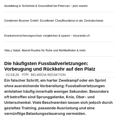
Bei Verdacht gilt eine einfache Regel: sofort aus dem Spiel
nehmen und medizinisch untersuchen lassen. Eine kurze Pause
auf der Bank reicht nicht. Symptome können erst nach Minuten
oder Stunden auftreten. Wer Warnsignale erkennt, richtig
reagiert und die Rückkehr aufs Eis stufenweise plant, schützt
das Gehirn vor einer erneuten Belastung in einer besonders
empfindlichen Phase.
Weiterlesen
Schönheit, die wirkt – erleben Sie Permanent Make-up bei ENJOY BEAUTY