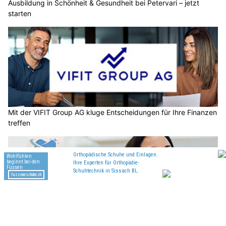
Elektronik, Prozesse und Qualität
29.07.26
VON
BELMEDIA REDAKTION
Ein kleiner Funke kann genügen, um ein empfindliches
elektronisches Bauteil zu beschädigen. Häufig bleibt die
Entladung sogar völlig unbemerkt. Das Bauteil funktioniert
zunächst weiter, fällt jedoch später aus. Ein wirksamer ESD-
Arbeitsplatz schützt deshalb nicht allein die aktuelle
Produktion, sondern auch Qualität, Lieferfähigkeit und
Kundenvertrauen.
ESD steht für «Electrostatic Discharge», also elektrostatische