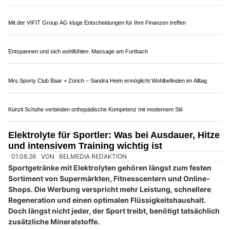
Gesund durch Bewegung: Therapieangebote bei dr’Physio z’Marpa
Hotel Hecht in Rheineck SG für erholsame Auszeiten und kulinarischen Genuss
Angst vor Kindergarten oder Schule – Ursachen