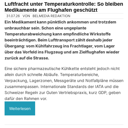
03.08.26
VON
BELMEDIA REDAKTION
Ein harter Check, ein Zusammenprall an der Bande oder ein
Sturz aufs Eis: Im Eishockey kann eine Gehirnerschütterung
innerhalb von Sekunden entstehen. Das Tückische daran ist,
dass die Verletzung von aussen oft nicht sichtbar ist.
Betroffene bleiben meist bei Bewusstsein und wollen häufig
weiterspielen. Kopfschmerzen, Schwindel oder ein
ungewöhnlich langsames Verhalten dürfen dennoch nicht
als harmlose Begleiterscheinungen abgetan werden.