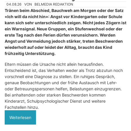
Amina Dental Lounge Zahnarztpraxis: Zahnbehandlung für Kinder und Erwachsene
Beste Hörgeräte, persönliche Beratung – Hörakustik Sonnenberg in Frenkendorf BL