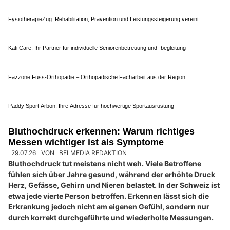
Innenbegrünung Ferrara fördert Gesundheit und Motivation im Büro
Spitex Hand & Herz: Ambulante Pflege und Betreuung zu Hause