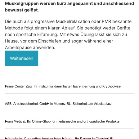
Mrs.Sporty Club Baar + Zürich – Sandra Heim ermöglicht Wohlbefinden im Alltag
Künzli Schuhe verbinden orthopädische Kompetenz mit modernem Stil
Elektrolyte für Sportler: Was bei Ausdauer, Hitze
und intensivem Training wichtig ist