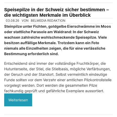
02.08.26
VON
BELMEDIA REDAKTION
Der Kiefer bleibt fest, die Schultern wandern Richtung Ohren
und selbst im Sitzen stehen die Beine unter Spannung.
Stress zeigt sich häufig zuerst im Körper. Die progressive
Muskelentspannung setzt genau dort an: Einzelne
Muskelgruppen werden kurz angespannt und anschliessend
bewusst gelöst.
Die auch als progressive Muskelrelaxation oder PMR bekannte
Methode folgt einem klaren Ablauf. Sie benötigt weder Geräte
noch sportliche Erfahrung. Mit etwas Übung lässt sie sich zu
Hause, vor dem Einschlafen und sogar während einer
Arbeitspause anwenden.
Weiterlesen