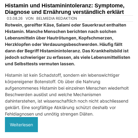
Prime Center Zug: Ihr Institut für dauerhafte Haarentfernung und Kryolipolyse
ASBI Arbeitssicherheit GmbH in Muttenz BL: Sicherheit am Arbeitsplatz