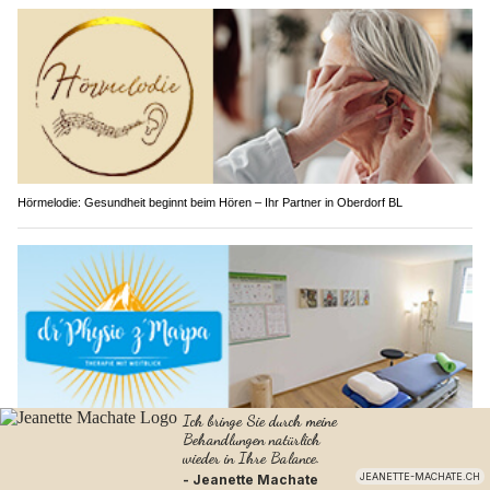
Hörmelodie: Gesundheit beginnt beim Hören – Ihr Partner in Oberdorf BL
Gesund durch Bewegung: Therapieangebote bei dr’Physio z’Marpa