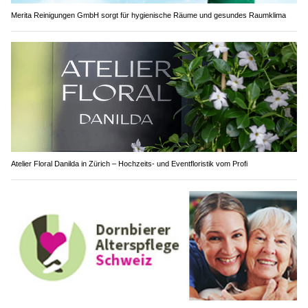
Merita Reinigungen GmbH sorgt für hygienische Räume und gesundes Raumklima
Atelier Floral Danilda in Zürich – Hochzeits- und Eventfloristik vom Profi