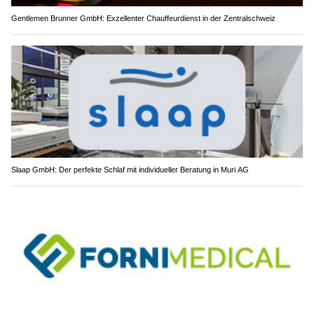
Gentlemen Brunner GmbH: Exzellenter Chauffeurdienst in der Zentralschweiz
Slaap GmbH: Der perfekte Schlaf mit individueller Beratung in Muri AG